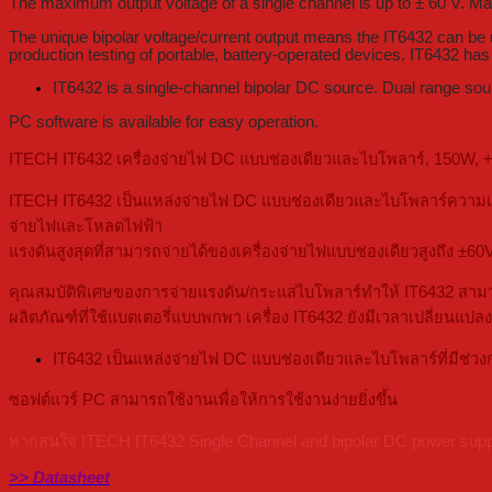
The maximum output voltage of a single channel is up to ± 60 V. 
The unique bipolar voltage/current output means the IT6432 can be u
production testing of portable, battery-operated devices. IT6432 has u
IT6432 is a single-channel bipolar DC source. Dual range s
PC software is available for easy operation.
ITECH IT6432 เครื่องจ่ายไฟ DC แบบช่องเดียวและไบโพลาร์, 150W, +
ITECH IT6432 เป็นแหล่งจ่ายไฟ DC แบบช่องเดียวและไบโพลาร์ความเร็
จ่ายไฟและโหลดไฟฟ้า
แรงดันสูงสุดที่สามารถจ่ายได้ของเครื่องจ่ายไฟแบบช่องเดียวสูงถึง ±60V
คุณสมบัติพิเศษของการจ่ายแรงดัน/กระแสไบโพลาร์ทำให้ IT6432 สาม
ผลิตภัณฑ์ที่ใช้แบตเตอรี่แบบพกพา เครื่อง IT6432 ยังมีเวลาเปลี่ยนแปลง
IT6432 เป็นแหล่งจ่ายไฟ DC แบบช่องเดียวและไบโพลาร์ที่มีช่วง
ซอฟต์แวร์ PC สามารถใช้งานเพื่อให้การใช้งานง่ายยิ่งขึ้น
หากสนใจ ITECH IT6432 Single Channel and bipolar DC power supply, 
>> Datasheet