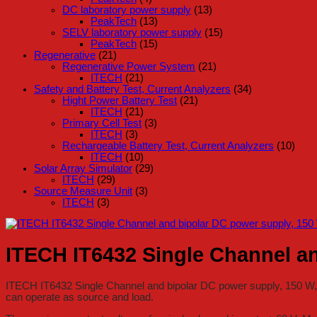
DC laboratory power supply
(13)
PeakTech
(13)
SELV laboratory power supply
(15)
PeakTech
(15)
Regenerative
(21)
Regenerative Power System
(21)
ITECH
(21)
Safety and Battery Test, Current Analyzers
(34)
Hight Power Battery Test
(21)
ITECH
(21)
Primary Cell Test
(3)
ITECH
(3)
Rechargeable Battery Test, Current Analyzers
(10)
ITECH
(10)
Solar Array Simulator
(29)
ITECH
(29)
Source Measure Unit
(3)
ITECH
(3)
ITECH IT6432 Single Channel and
ITECH IT6432 Single Channel and bipolar DC power supply, 150 W, +/
can operate as source and load.