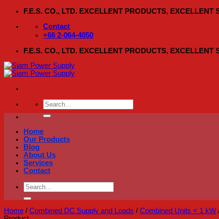
Skip
F.E.S. CO., LTD. EXCELLENT PRODUCTS, EXCELLENT
to
content
Contact
+66 2-064-4050
F.E.S. CO., LTD. EXCELLENT PRODUCTS, EXCELLENT
Search
for:
Home
Our Products
Blog
About Us
Services
Contact
Search
for:
Home
/
Combined DC Supply and Loads
/
Combined Units < 1 kW
Product