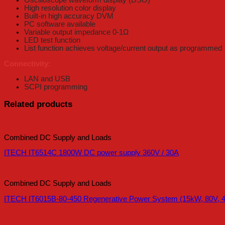
Oscilloscope waveform display (DSO)
High resolution color display
Built-in high accuracy DVM
PC software available
Variable output impedance 0-1Ω
LED test function
List function achieves voltage/current output as programmed
Connectivity:
LAN and USB
SCPI programming
Related products
Combined DC Supply and Loads
ITECH IT6514C 1800W DC power supply 360V / 30A
Combined DC Supply and Loads
ITECH IT6015B-80-450 Regenerative Power System (15kW, 80V, 