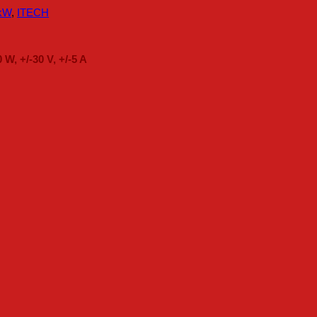
 kW
,
ITECH
W, +/-30 V, +/-5 A