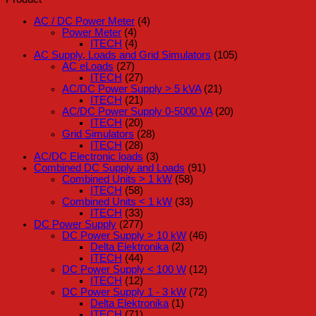
AC / DC Power Meter
(4)
Power Meter
(4)
ITECH
(4)
AC Supply, Loads and Grid Simulators
(105)
AC eLoads
(27)
ITECH
(27)
AC/DC Power Supply > 5 kVA
(21)
ITECH
(21)
AC/DC Power Supply 0-5000 VA
(20)
ITECH
(20)
Grid Simulators
(28)
ITECH
(28)
AC/DC Electronic loads
(3)
Combined DC Supply and Loads
(91)
Combined Units > 1 kW
(58)
ITECH
(58)
Combined Units < 1 kW
(33)
ITECH
(33)
DC Power Supply
(277)
DC Power Supply > 10 kW
(46)
Delta Elektronika
(2)
ITECH
(44)
DC Power Supply < 100 W
(12)
ITECH
(12)
DC Power Supply 1 - 3 kW
(72)
Delta Elektronika
(1)
ITECH
(71)