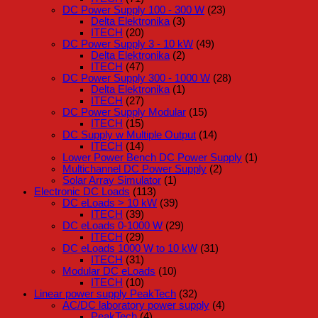
DC Power Supply 100 - 300 W
(23)
Delta Elektronika
(3)
ITECH
(20)
DC Power Supply 3 - 10 kW
(49)
Delta Elektronika
(2)
ITECH
(47)
DC Power Supply 300 - 1000 W
(28)
Delta Elektronika
(1)
ITECH
(27)
DC Power Supply Modular
(15)
ITECH
(15)
DC Supply w Multiple Output
(14)
ITECH
(14)
Lower Power Bench DC Power Supply
(1)
Multichannel DC Power Supply
(2)
Solar Array Simulator
(1)
Electronic DC Loads
(113)
DC eLoads > 10 kW
(39)
ITECH
(39)
DC eLoads 0-1000 W
(29)
ITECH
(29)
DC eLoads 1000 W to 10 kW
(31)
ITECH
(31)
Modular DC eLoads
(10)
ITECH
(10)
Linear power supply PeakTech
(32)
AC/DC laboratory power supply
(4)
PeakTech
(4)