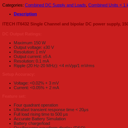
Categories:
Combined DC Supply and Loads
,
Combined Units < 1
Description
ITECH IT6432 Single Channel and bipolar DC power supply, 150 
DC Output Ratings:
Maximum 150 W
Output voltage: ±30 V
Resolution: 1 mV
Output current: ±5 A
Resolution: 0.1 mA
Ripple (20 Hz-20 MHz): <4 mVpp/1 mVrms
Setup Accuracy:
Voltage: <0.02% + 3 mV
Current: <0.05% + 2 mA
Feature set:
Four quadrant operation
Ultrafast transient response time < 20μs
Full load rising time to 500 μs
Accurate Battery Simulation
Battery charge/load