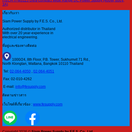
ITECH IT-M3115 Ultra-compact Wide Range DC Power Supply (400W, 600V,
3A)
เกี่ยวกับเรา
Siam Power Supply by F.E.S. Co., Ltd.
Authorized distributor in Thailand
With over 20 year-experience in
electrical engineering.
ที่อยู่และช่องทางติดต่อ
1000/24, 8th Floor, P.B. Tower, Sukhumvit 71 Rd.,
North Klongtan, Wattana, Bangkok 10110 Thailand
Tel:
02-064-4050
,
02-064-4051
Fax: 02-010-4262
E-mail:
info@fesupply.com
ติดตามข่าวสาร
เว็บไซต์ที่เกี่ยวข้อง :
www.fesupply.com
Copyright 2026 ©
Siam Power Supply by F.E.S. Co., Ltd.