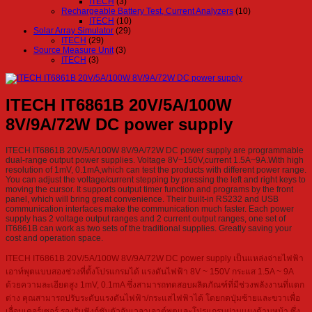
ITECH
(3)
Rechargeable Battery Test, Current Analyzers
(10)
ITECH
(10)
Solar Array Simulator
(29)
ITECH
(29)
Source Measure Unit
(3)
ITECH
(3)
ITECH IT6861B 20V/5A/100W
8V/9A/72W DC power supply
ITECH IT6861B 20V/5A/100W 8V/9A/72W DC power supply are programmable
dual-range output power supplies. Voltage 8V~150V,current 1.5A~9A.With high
resolution of 1mV, 0.1mA,which can test the products with different power range.
You can adjust the voltage/current stepping by pressing the left and right keys to
moving the cursor. It supports output timer function and programs by the front
panel, which will bring great convenience. Their built-in RS232 and USB
communication interfaces make the communication much faster. Each power
supply has 2 voltage output ranges and 2 current output ranges, one set of
IT6861B can work as two sets of the traditional supplies. Greatly saving your
cost and operation space.
ITECH IT6861B 20V/5A/100W 8V/9A/72W DC power supply เป็นแหล่งจ่ายไฟฟ้า
เอาท์พุตแบบสองช่วงที่ตั้งโปรแกรมได้ แรงดันไฟฟ้า 8V ~ 150V กระแส 1.5A ~ 9A
ด้วยความละเอียดสูง 1mV, 0.1mA ซึ่งสามารถทดสอบผลิตภัณฑ์ที่มีช่วงพลังงานที่แตก
ต่าง คุณสามารถปรับระดับแรงดันไฟฟ้า/กระแสไฟฟ้าได้ โดยกดปุ่มซ้ายและขวาเพื่อ
เลื่อนเคอร์เซอร์ รองรับฟังก์ชันตัวจับเวลาเอาต์พุตและโปรแกรมผ่านแผงด้านหน้า ซึ่ง