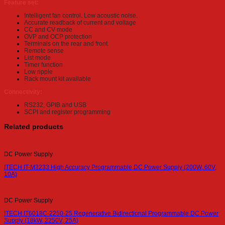
Feature set:
Intelligent fan control. Low acoustic noise.
Accurate readback of current and voltage
CC and CV mode
OVP and OCP protection
Terminals on the rear and front.
Remote sense
List mode
Timer function
Low ripple
Rack mount kit available
Connectivity:
RS232, GPIB and USB
SCPI and register programming
Related products
DC Power Supply
ITECH IT-M3233 High Accuracy Programmable DC Power Supply (200W, 60V,
10A)
DC Power Supply
ITECH IT6018C-2250-25 Regenerative Bidirectional Programmable DC Power
Supply (18kW, 2250V, 25A)