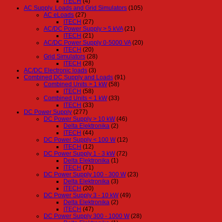
ITECH
(4)
AC Supply, Loads and Grid Simulators
(105)
AC eLoads
(27)
ITECH
(27)
AC/DC Power Supply > 5 kVA
(21)
ITECH
(21)
AC/DC Power Supply 0-5000 VA
(20)
ITECH
(20)
Grid Simulators
(28)
ITECH
(28)
AC/DC Electronic loads
(3)
Combined DC Supply and Loads
(91)
Combined Units > 1 kW
(58)
ITECH
(58)
Combined Units < 1 kW
(33)
ITECH
(33)
DC Power Supply
(277)
DC Power Supply > 10 kW
(46)
Delta Elektronika
(2)
ITECH
(44)
DC Power Supply < 100 W
(12)
ITECH
(12)
DC Power Supply 1 - 3 kW
(72)
Delta Elektronika
(1)
ITECH
(71)
DC Power Supply 100 - 300 W
(23)
Delta Elektronika
(3)
ITECH
(20)
DC Power Supply 3 - 10 kW
(49)
Delta Elektronika
(2)
ITECH
(47)
DC Power Supply 300 - 1000 W
(28)