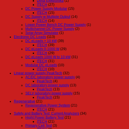
Delta Elektronika
(1)
ITECH
(27)
DC Power Supply Modular
(15)
ITECH
(15)
DC Supply w Multiple Output
(14)
ITECH
(14)
Lower Power Bench DC Power Supply
(1)
Multichannel DC Power Supply
(2)
Solar Array Simulator
(1)
Electronic DC Loads
(113)
DC eLoads > 10 kW
(39)
ITECH
(39)
DC eLoads 0-1000 W
(29)
ITECH
(29)
DC eLoads 1000 W to 10 kW
(31)
ITECH
(31)
Modular DC eLoads
(10)
ITECH
(10)
Linear power supply PeakTech
(32)
AC/DC laboratory power supply
(4)
PeakTech
(4)
DC laboratory power supply
(13)
PeakTech
(13)
SELV laboratory power supply
(15)
PeakTech
(15)
Regenerative
(21)
Regenerative Power System
(21)
ITECH
(21)
Safety and Battery Test, Current Analyzers
(34)
Hight Power Battery Test
(21)
ITECH
(21)
Primary Cell Test
(3)