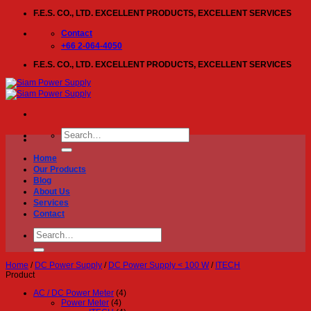
Skip
F.E.S. CO., LTD. EXCELLENT PRODUCTS, EXCELLENT SERVICES
to
content
Contact
+66 2-064-4050
F.E.S. CO., LTD. EXCELLENT PRODUCTS, EXCELLENT SERVICES
Search
for:
Home
Our Products
Blog
About Us
Services
Contact
Search
for:
Home
/
DC Power Supply
/
DC Power Supply < 100 W
/
ITECH
Product
AC / DC Power Meter
(4)
Power Meter
(4)