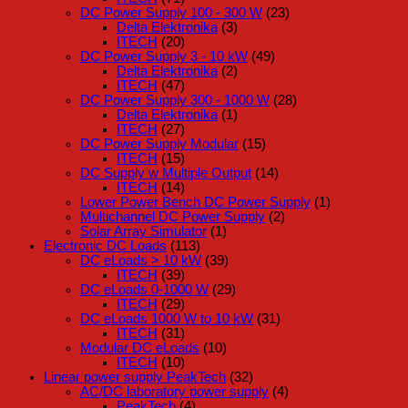
DC Power Supply 100 - 300 W
(23)
Delta Elektronika
(3)
ITECH
(20)
DC Power Supply 3 - 10 kW
(49)
Delta Elektronika
(2)
ITECH
(47)
DC Power Supply 300 - 1000 W
(28)
Delta Elektronika
(1)
ITECH
(27)
DC Power Supply Modular
(15)
ITECH
(15)
DC Supply w Multiple Output
(14)
ITECH
(14)
Lower Power Bench DC Power Supply
(1)
Multichannel DC Power Supply
(2)
Solar Array Simulator
(1)
Electronic DC Loads
(113)
DC eLoads > 10 kW
(39)
ITECH
(39)
DC eLoads 0-1000 W
(29)
ITECH
(29)
DC eLoads 1000 W to 10 kW
(31)
ITECH
(31)
Modular DC eLoads
(10)
ITECH
(10)
Linear power supply PeakTech
(32)
AC/DC laboratory power supply
(4)
PeakTech
(4)