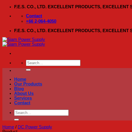
Skip
F.E.S. CO., LTD. EXCELLENT PRODUCTS, EXCELLENT
to
content
Contact
+66 2-064-4050
F.E.S. CO., LTD. EXCELLENT PRODUCTS, EXCELLENT
Search
for:
Home
Our Products
Blog
About Us
Services
Contact
Search
for:
Home
/
DC Power Supply
Product