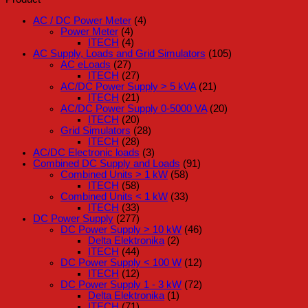
AC / DC Power Meter
(4)
Power Meter
(4)
ITECH
(4)
AC Supply, Loads and Grid Simulators
(105)
AC eLoads
(27)
ITECH
(27)
AC/DC Power Supply > 5 kVA
(21)
ITECH
(21)
AC/DC Power Supply 0-5000 VA
(20)
ITECH
(20)
Grid Simulators
(28)
ITECH
(28)
AC/DC Electronic loads
(3)
Combined DC Supply and Loads
(91)
Combined Units > 1 kW
(58)
ITECH
(58)
Combined Units < 1 kW
(33)
ITECH
(33)
DC Power Supply
(277)
DC Power Supply > 10 kW
(46)
Delta Elektronika
(2)
ITECH
(44)
DC Power Supply < 100 W
(12)
ITECH
(12)
DC Power Supply 1 - 3 kW
(72)
Delta Elektronika
(1)
ITECH
(71)