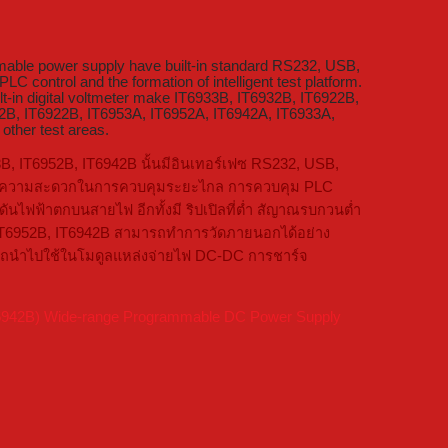
able power supply have built-in standard RS232, USB,
LC control and the formation of intelligent test platform.
lt-in digital voltmeter make IT6933B, IT6932B, IT6922B,
2B, IT6922B, IT6953A, IT6952A, IT6942A, IT6933A,
ther test areas.
B, IT6952B, IT6942B นั้นมีอินเทอร์เฟซ RS232, USB,
ำนวยความสะดวกในการควบคุมระยะไกล การควบคุม PLC
ไฟฟ้าตกบนสายไฟ อีกทั้งมี ริปเปิลที่ต่ำ สัญาณรบกวนต่ำ
, IT6952B, IT6942B สามารถทำการวัดภายนอกได้อย่าง
มารถนำไปใช้ในโมดูลแหล่งจ่ายไฟ DC-DC การชาร์จ
IT6942B) Wide-range Programmable DC Power Supply