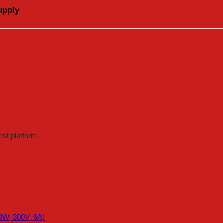
upply
test platform
0W, 300V, 6A)