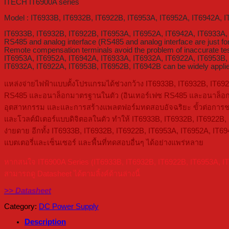
ITECH IT6900A series
Model : IT6933B, IT6932B, IT6922B, IT6953A, IT6952A, IT6942A, 
IT6933B, IT6932B, IT6922B, IT6953A, IT6952A, IT6942A, IT6933A,
RS485 and analog interface (RS485 and analog interface are just for I
Remote compensation terminals avoid the problem of inaccurate test
IT6953A, IT6952A, IT6942A, IT6933A, IT6932A, IT6922A, IT6953B,
IT6932A, IT6922A, IT6953B, IT6952B, IT6942B can be widely applie
แหล่งจ่ายไฟฟ้าแบบตั้งโปรแกรมได้ช่วงกว้าง IT6933B, IT6932B, IT69
RS485 และอนาล็อกมาตรฐานในตัว (อินเทอร์เฟซ RS485 และอนาล็อกม
อุตสาหกรรม และและการสร้างแพลตฟอร์มทดสอบอัจฉริยะ ขั้วต่อการชดเชย
และโวลต์มิเตอร์แบบดิจิตอลในตัว ทำให้ IT6933B, IT6932B, IT6922B
ง่ายดาย อีกทั้ง IT6933B, IT6932B, IT6922B, IT6953A, IT6952A, I
แบตเตอรี่และเซ็นเซอร์ และพื้นที่ทดสอบอื่นๆ ได้อย่างแพร่หลาย
หากสนใจ IT6900A Series (IT6933B, IT6932B, IT6922B, IT6953A, I
สามารถดู Datasheet ได้ตามลิ้งค์ด้านล่างนี้
>> Datasheet
Category:
DC Power Supply
Description