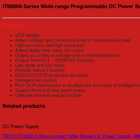
IT6900A Series Wide-range Programmable DC Power S
Features
VFD display
Adjust voltage and current via knob or numerical key pad
High accuracy and high resolution
Adjust digital step value via cursor
Output according to voltage and current programed
Output Timer(0.1 ~ 99999.9S) Function
Low ripple and low noise
Remote Sense Function
OVP/OCP/OTP protection fucntions
Intelligent fan control
Rich SCPI instructions to facilitate the formation of intelligent 
Support front and rear panel output
Optional external analog function
Related products
DC Power Supply
ITECH IT-M3114 Ultra-compact Wide Range DC Power Supply (40