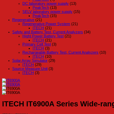
DC laboratory power supply
(13)
PeakTech
(13)
SELV laboratory power supply
(15)
PeakTech
(15)
Regenerative
(21)
Regenerative Power System
(21)
ITECH
(21)
Safety and Battery Test, Current Analyzers
(34)
Hight Power Battery Test
(21)
ITECH
(21)
Primary Cell Test
(3)
ITECH
(3)
Rechargeable Battery Test, Current Analyzers
(10)
ITECH
(10)
Solar Array Simulator
(29)
ITECH
(29)
Source Measure Unit
(3)
ITECH
(3)
ITECH IT6900A Series Wide-ra