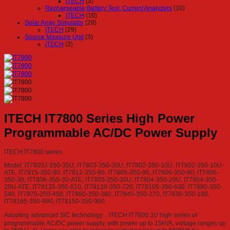
ITECH
(3)
Rechargeable Battery Test, Current Analyzers
(10)
ITECH
(10)
Solar Array Simulator
(29)
ITECH
(29)
Source Measure Unit
(3)
ITECH
(3)
ITECH IT7800 Series High Power
Programmable AC/DC Power Supply
ITECH IT7800 series
Model: IT7803J-350-30U, IT7803-350-30U, IT7802-350-10U, IT7802-350-10U-
ATE, IT7815-350-90, IT7812-350-90, IT7809-350-90, IT7806-350-90, IT7806-
350-30, IT7806-350-30-ATE, IT7805-350-30U, IT7804-350-20U, IT7804-350-
20U-ATE, IT78135-350-810, IT78120-350-720, IT78105-350-630, IT7890-350-
540, IT7875-350-450, IT7860-350-360, IT7845-350-270, IT7830-350-180,
IT78165-350-990, IT78150-350-900
Adopting advanced SiC technology，ITECH IT7800 3U high series of
programmable AC/DC power supply, with power up to 15kVA, voltage ranges up