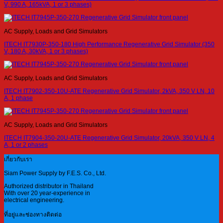
V, 990 A, 165kVA, 1 or 3 phases)
AC Supply, Loads and Grid Simulators
ITECH IT7930P-350-180 High Performance Regenerative Grid Simulator (350
V, 180 A, 30kVA, 1 or 3 phases)
AC Supply, Loads and Grid Simulators
ITECH IT7902-350-10U-ATE Regenerative Grid Simulator, 2kVA, 350 V LN, 10
A, 1 phase
AC Supply, Loads and Grid Simulators
ITECH IT7904-350-20U-ATE Regenerative Grid Simulator, 20kVA, 350 V LN, 4
A, 1 or 2 phases
เกี่ยวกับเรา
Siam Power Supply by F.E.S. Co., Ltd.
Authorized distributor in Thailand
With over 20 year-experience in
electrical engineering.
ที่อยู่และช่องทางติดต่อ