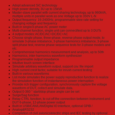
Adopt advanced SiC technology
High power density, 3U up to 15kVA
Master-slave parallel with current sharing technology, up to 960kVA,
multiple units in parallel work as one Voltage up to 350V L-N
Output frequency: 16-2400Hz, programmable slew rate setting for
changing voltage and frequency
Built-in single/3-phase AC power meter
Multi-channel function, single unit can connect/test up to 3 DUTs
4 output modes: AC/DC/AC+DC/DC+AC
Choose single phase, three-phase, reverse phase output mode, to
simulate 3-phase imbalance, 3-phase harmonics imbalance, 3-phase
split phase test, reverse phase sequence tests for 3-phase models and
etc.
Comprehensive harmonics measurement and analysis, up to 50th
Harmonics, inter-harmonics waveform synthesizer
Programmable output impedance
Intuitive touch screen interface
Simulate arbitrary waveform output, support csv. file import
High current crest factor, suitable for inrush current testing
Built-in various waveforms
List mode simulates the power supply reproduction function to realize
the simulation function of instantaneous power interruption
Provide rich trigger configuration, synchronously capture the voltage
waveform of DUT, collect and simulate data.
Output 0-360 ° start/stop phase angle can be set
Surge/Sag function
Relay CTRL function, to cut off the connection between instrument and
DUT 6-phase, 12-phase power output
Built-in USB/CAN/LAN/Digital IO interface, optional GPIB /
Analog&RS232
Completion of civil avionics/electric ships and IEC testing by optional