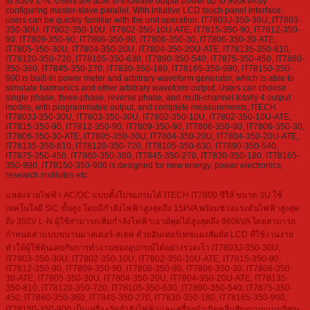
to 350V L-N. Users are able to increase output power up to 960kVA by
configuring master-slave parallel. With intuitive LCD touch panel interface,
users can be quickly familiar with the unit operation. IT7803J-350-30U, IT7803-
350-30U, IT7802-350-10U, IT7802-350-10U-ATE, IT7815-350-90, IT7812-350-
90, IT7809-350-90, IT7806-350-90, IT7806-350-30, IT7806-350-30-ATE,
IT7805-350-30U, IT7804-350-20U, IT7804-350-20U-ATE, IT78135-350-810,
IT78120-350-720, IT78105-350-630, IT7890-350-540, IT7875-350-450, IT7860-
350-360, IT7845-350-270, IT7830-350-180, IT78165-350-990, IT78150-350-
900 is built-in power meter and arbitrary waveform generator, which is able to
simulate harmonics and other arbitrary waveform output. Users can choose
single phase, three-phase, reverse phase, and multi-channel totally 4 output
modes, with programmable output, and complete measurements, ITECH
IT7803J-350-30U, IT7803-350-30U, IT7802-350-10U, IT7802-350-10U-ATE,
IT7815-350-90, IT7812-350-90, IT7809-350-90, IT7806-350-90, IT7806-350-30,
IT7806-350-30-ATE, IT7805-350-30U, IT7804-350-20U, IT7804-350-20U-ATE,
IT78135-350-810, IT78120-350-720, IT78105-350-630, IT7890-350-540,
IT7875-350-450, IT7860-350-360, IT7845-350-270, IT7830-350-180, IT78165-
350-990, IT78150-350-900 is designed for new energy, power electronics,
research institutes etc.
แหล่งจ่ายไฟฟ้า AC/DC แบบตั้งโปรแกรมได้ ITECH IT7800 ซีรีส์ ขนาด 3U ใช้
เทคโนโลยี SiC ขั้นสูง โดยมีกำลังไฟฟ้าสูงสุดถึง 15kVA พร้อมช่วงแรงดันไฟฟ้าสูงสุด
ถึง 350V L-N ผู้ใช้สามารถเพิ่มกำลังไฟฟ้าเอาต์พุตได้สูงสุดถึง 960kVA โดยสามารถ
กำหนดค่าแบบขนานมาสเตอร์-สเลฟ ด้วยอินเทอร์เฟซแผงสัมผัส LCD ที่ใช้งานง่าย
ทำให้ผู้ใช้คุ้นเคยกับการทำงานของอุปกรณ์ได้อย่างรวดเร็ว IT7803J-350-30U,
IT7803-350-30U, IT7802-350-10U, IT7802-350-10U-ATE, IT7815-350-90,
IT7812-350-90, IT7809-350-90, IT7806-350-90, IT7806-350-30, IT7806-350-
30-ATE, IT7805-350-30U, IT7804-350-20U, IT7804-350-20U-ATE, IT78135-
350-810, IT78120-350-720, IT78105-350-630, IT7890-350-540, IT7875-350-
450, IT7860-350-360, IT7845-350-270, IT7830-350-180, IT78165-350-990,
IT78150-350-900 เป็นเครื่องวัดกำลังไฟฟ้าและเครื่องกำเนิดคลื่นสัญญาณแบบอิสระ