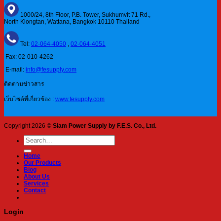
1000/24, 8th Floor, P.B. Tower, Sukhumvit 71 Rd.,
North Klongtan, Wattana, Bangkok 10110 Thailand
Tel:
02-064-4050
,
02-064-4051
Fax: 02-010-4262
E-mail:
info@fesupply.com
ติดตามข่าวสาร
เว็บไซต์ที่เกี่ยวข้อง :
www.fesupply.com
Copyright 2026 ©
Siam Power Supply by F.E.S. Co., Ltd.
Search
for:
Home
Our Products
Blog
About Us
Services
Contact
Login