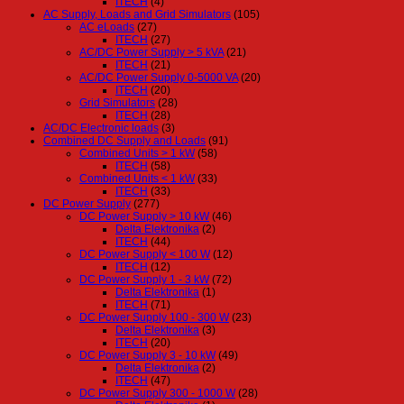
ITECH
(4)
AC Supply, Loads and Grid Simulators
(105)
AC eLoads
(27)
ITECH
(27)
AC/DC Power Supply > 5 kVA
(21)
ITECH
(21)
AC/DC Power Supply 0-5000 VA
(20)
ITECH
(20)
Grid Simulators
(28)
ITECH
(28)
AC/DC Electronic loads
(3)
Combined DC Supply and Loads
(91)
Combined Units > 1 kW
(58)
ITECH
(58)
Combined Units < 1 kW
(33)
ITECH
(33)
DC Power Supply
(277)
DC Power Supply > 10 kW
(46)
Delta Elektronika
(2)
ITECH
(44)
DC Power Supply < 100 W
(12)
ITECH
(12)
DC Power Supply 1 - 3 kW
(72)
Delta Elektronika
(1)
ITECH
(71)
DC Power Supply 100 - 300 W
(23)
Delta Elektronika
(3)
ITECH
(20)
DC Power Supply 3 - 10 kW
(49)
Delta Elektronika
(2)
ITECH
(47)
DC Power Supply 300 - 1000 W
(28)