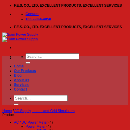
Skip
F.E.S. CO., LTD. EXCELLENT PRODUCTS, EXCELLENT SERVICES
to
content
Contact
+66 2-064-4050
F.E.S. CO., LTD. EXCELLENT PRODUCTS, EXCELLENT SERVICES
Search
for:
Home
Our Products
Blog
About Us
Services
Contact
Search
for:
Home
/
AC Supply, Loads and Grid Simulators
Product
AC / DC Power Meter
(4)
Power Meter
(4)