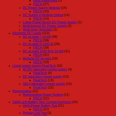
Delta Elektronika
(1)
ITECH
(27)
DC Power Supply Modular
(15)
ITECH
(15)
DC Supply w Multiple Output
(14)
ITECH
(14)
Lower Power Bench DC Power Supply
(1)
Multichannel DC Power Supply
(2)
Solar Array Simulator
(1)
Electronic DC Loads
(113)
DC eLoads > 10 kW
(39)
ITECH
(39)
DC eLoads 0-1000 W
(29)
ITECH
(29)
DC eLoads 1000 W to 10 kW
(31)
ITECH
(31)
Modular DC eLoads
(10)
ITECH
(10)
Linear power supply PeakTech
(32)
AC/DC laboratory power supply
(4)
PeakTech
(4)
DC laboratory power supply
(13)
PeakTech
(13)
SELV laboratory power supply
(15)
PeakTech
(15)
Regenerative
(21)
Regenerative Power System
(21)
ITECH
(21)
Safety and Battery Test, Current Analyzers
(34)
Hight Power Battery Test
(21)
ITECH
(21)
Primary Cell Test
(3)