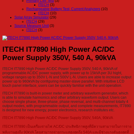
Primary Cell Test
(3)
ITECH
(3)
Rechargeable Battery Test, Current Analyzers
(10)
ITECH
(10)
Solar Array Simulator
(29)
ITECH
(29)
Source Measure Unit
(3)
ITECH
(3)
ITECH IT7890 High Power AC/DC
Power Supply 350V, 540 A, 90kVA
ITECH IT7890 High Power AC/DC Power Supply 350V, 540 A, 90kVA of
programmable AC/DC power supply, with power up to 15kVA per 3U hight,
voltage ranges up to 350V L-N and 500V L-N. Users are able to increase output
power up to 960kVA by configuring master-slave parallel. With intuitive LCD
touch panel interface, users can be quickly familiar with the unit operation.
ITECH IT7890 is built-in power meter and arbitrary waveform generator, which
is able to simulate harmonics and other arbitrary waveform output. Users can
choose single phase, three-phase, phase reversal, and multi-channel totally 4
output modes, with programmable output, and complete measurements, IT7890
is designed for new energy, power electronics, research institutes etc.
ITECH IT7890 High Power AC/DC Power Supply 350V, 540A, 90kVA
ITECH IT7890 เป็นเครื่องจ่ายไฟ AC/DC ประสิทธิภาพสูงที่มีความสามารถในการจ่าย
พลังงานสูงถึง 90kVA โดยสามารถจ่ายกระแสสูงสุดถึง 540A และมีช่วงแรงดันสูงสุดที่