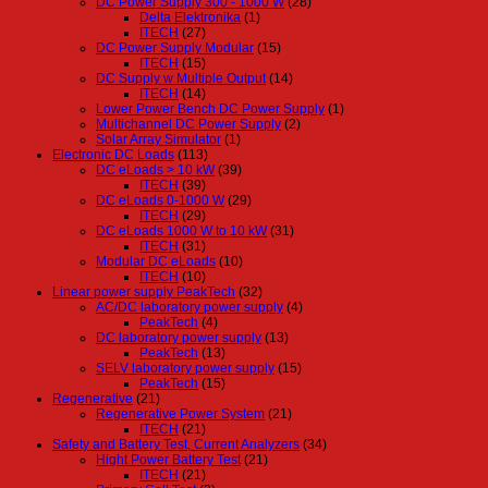
DC Power Supply 300 - 1000 W
(28)
Delta Elektronika
(1)
ITECH
(27)
DC Power Supply Modular
(15)
ITECH
(15)
DC Supply w Multiple Output
(14)
ITECH
(14)
Lower Power Bench DC Power Supply
(1)
Multichannel DC Power Supply
(2)
Solar Array Simulator
(1)
Electronic DC Loads
(113)
DC eLoads > 10 kW
(39)
ITECH
(39)
DC eLoads 0-1000 W
(29)
ITECH
(29)
DC eLoads 1000 W to 10 kW
(31)
ITECH
(31)
Modular DC eLoads
(10)
ITECH
(10)
Linear power supply PeakTech
(32)
AC/DC laboratory power supply
(4)
PeakTech
(4)
DC laboratory power supply
(13)
PeakTech
(13)
SELV laboratory power supply
(15)
PeakTech
(15)
Regenerative
(21)
Regenerative Power System
(21)
ITECH
(21)
Safety and Battery Test, Current Analyzers
(34)
Hight Power Battery Test
(21)
ITECH
(21)