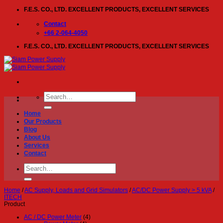
Skip
F.E.S. CO., LTD. EXCELLENT PRODUCTS, EXCELLENT SERVICES
to
content
Contact
+66 2-064-4050
F.E.S. CO., LTD. EXCELLENT PRODUCTS, EXCELLENT SERVICES
Search
for:
Home
Our Products
Blog
About Us
Services
Contact
Search
for:
Home
/
AC Supply, Loads and Grid Simulators
/
AC/DC Power Supply > 5 kVA
/
ITECH
Product
AC / DC Power Meter
(4)