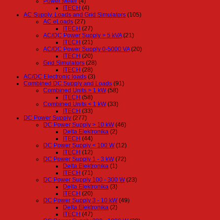
Power Meter
(4)
ITECH
(4)
AC Supply, Loads and Grid Simulators
(105)
AC eLoads
(27)
ITECH
(27)
AC/DC Power Supply > 5 kVA
(21)
ITECH
(21)
AC/DC Power Supply 0-5000 VA
(20)
ITECH
(20)
Grid Simulators
(28)
ITECH
(28)
AC/DC Electronic loads
(3)
Combined DC Supply and Loads
(91)
Combined Units > 1 kW
(58)
ITECH
(58)
Combined Units < 1 kW
(33)
ITECH
(33)
DC Power Supply
(277)
DC Power Supply > 10 kW
(46)
Delta Elektronika
(2)
ITECH
(44)
DC Power Supply < 100 W
(12)
ITECH
(12)
DC Power Supply 1 - 3 kW
(72)
Delta Elektronika
(1)
ITECH
(71)
DC Power Supply 100 - 300 W
(23)
Delta Elektronika
(3)
ITECH
(20)
DC Power Supply 3 - 10 kW
(49)
Delta Elektronika
(2)
ITECH
(47)