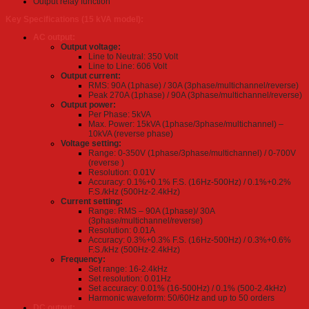
Output relay function
Key Specifications (15 kVA model):
AC output:
Output voltage:
Line to Neutral: 350 Volt
Line to Line: 606 Volt
Output current:
RMS: 90A (1phase) / 30A (3phase/multichannel/reverse)
Peak 270A (1phase) / 90A (3phase/multichannel/reverse)
Output power:
Per Phase: 5kVA
Max. Power: 15kVA (1phase/3phase/multichannel) –
10kVA (reverse phase)
Voltage setting:
Range: 0-350V (1phase/3phase/multichannel) / 0-700V
(reverse )
Resolution: 0.01V
Accuracy: 0.1%+0.1% F.S. (16Hz-500Hz) / 0.1%+0.2%
F.S./kHz (500Hz-2.4kHz)
Current setting:
Range: RMS – 90A (1phase)/ 30A
(3phase/multichannel/reverse)
Resolution: 0.01A
Accuracy: 0.3%+0.3% F.S. (16Hz-500Hz) / 0.3%+0.6%
F.S./kHz (500Hz-2.4kHz)
Frequency:
Set range: 16-2.4kHz
Set resolution: 0.01Hz
Set accuracy: 0.01% (16-500Hz) / 0.1% (500-2.4kHz)
Harmonic waveform: 50/60Hz and up to 50 orders
DC output: