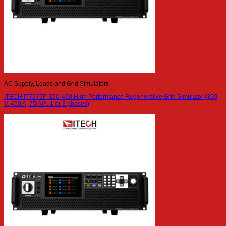
AC Supply, Loads and Grid Simulators
ITECH IT7975P-350-450 High Performance Regenerative Grid Simulator (350
V, 450 A, 75kVA, 1 or 3 phases)