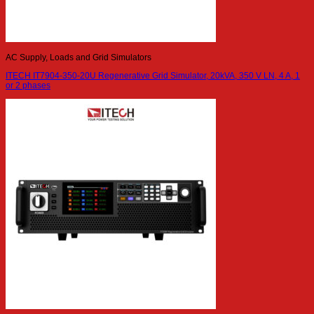
AC Supply, Loads and Grid Simulators
ITECH IT7904-350-20U Regenerative Grid Simulator, 20kVA, 350 V LN, 4 A, 1
or 2 phases