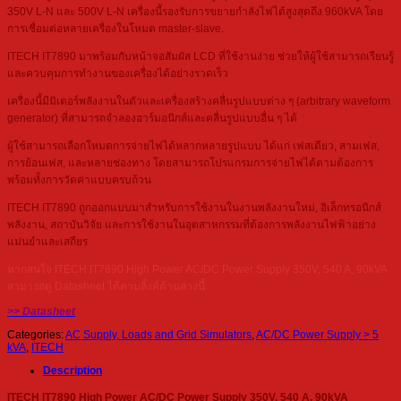
350V L-N และ 500V L-N เครื่องนี้รองรับการขยายกำลังไฟได้สูงสุดถึง 960kVA โดย
การเชื่อมต่อหลายเครื่องในโหมด master-slave.
ITECH IT7890 มาพร้อมกับหน้าจอสัมผัส LCD ที่ใช้งานง่าย ช่วยให้ผู้ใช้สามารถเรียนรู้
และควบคุมการทำงานของเครื่องได้อย่างรวดเร็ว
เครื่องนี้มีมิเตอร์พลังงานในตัวและเครื่องสร้างคลื่นรูปแบบต่าง ๆ (arbitrary waveform
generator) ที่สามารถจำลองฮาร์มอนิกส์และคลื่นรูปแบบอื่น ๆ ได้
ผู้ใช้สามารถเลือกโหมดการจ่ายไฟได้หลากหลายรูปแบบ ได้แก่ เฟสเดียว, สามเฟส,
การย้อนเฟส, และหลายช่องทาง โดยสามารถโปรแกรมการจ่ายไฟได้ตามต้องการ
พร้อมทั้งการวัดค่าแบบครบถ้วน
ITECH IT7890 ถูกออกแบบมาสำหรับการใช้งานในงานพลังงานใหม่, อิเล็กทรอนิกส์
พลังงาน, สถาบันวิจัย และการใช้งานในอุตสาหกรรมที่ต้องการพลังงานไฟฟ้าอย่าง
แม่นยำและเสถียร
หากสนใจ ITECH IT7890 High Power AC/DC Power Supply 350V, 540 A, 90kVA
สามารถดู Datasheet ได้ตามลิ้งค์ด้านล่างนี้
>> Datasheet
Categories:
AC Supply, Loads and Grid Simulators
,
AC/DC Power Supply > 5
kVA
,
ITECH
Description
ITECH IT7890 High Power AC/DC Power Supply 350V, 540 A, 90kVA