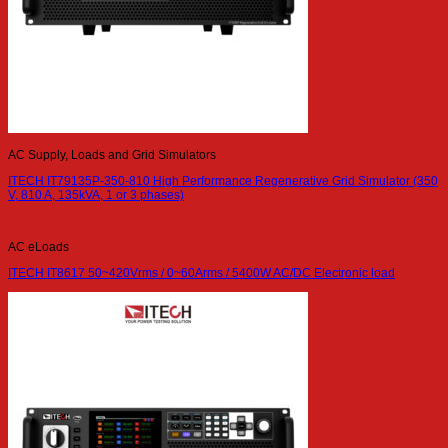
AC Supply, Loads and Grid Simulators
ITECH IT79135P-350-810 High Performance Regenerative Grid Simulator (350
V, 810 A, 135kVA, 1 or 3 phases)
AC eLoads
ITECH IT8617 50~420Vrms / 0~60Arms / 5400W AC/DC Electronic load