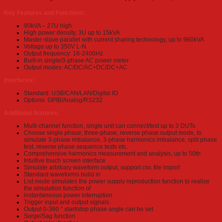
Key Features and Functions:
90kVA – 27U high
High power density, 3U up to 15kVA
Master-slave parallel with current sharing technology, up to 960kVA
Voltage up to 350V L-N
Output frequency: 16-2400Hz
Built-in single/3-phase AC power meter
Output modes: AC/DC/AC+DC/DC+AC
Interfaces:
Standard: USB/CAN/LAN/Digital IO
Options: GPIB/Analog/RS232
Additional features:
Multi-channel function, single unit can connect/test up to 3 DUTs
Choose single phase, three-phase, reverse phase output mode, to
simulate 3-phase imbalance, 3-phase harmonics imbalance, split phase
test, reverse phase sequence tests etc.
Comprehensive harmonics measurement and analysis, up to 50th
Intuitive touch screen interface
Simulate arbitrary waveform output, support csv. file import
Standard waveforms build in
List mode simulates the power supply reproduction function to realize
the simulation function of
instantaneous power interruption
Trigger input and output signals.
Output 0-360 ° start/stop phase angle can be set
Surge/Sag function