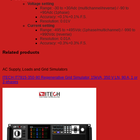
Voltage setting
Range: -30 to +30Adc (multichannel/reverse) / -90 to
+90Adc (1phase)
Accuracy: <0.1%+0.1% F.S.
Resolution: 0.01V
Current setting
Range: -495 to +495Vdc (1phase/multichannel) / -990 to
+990Vdc (reverse)
Resolution: 0.01A
Accuracy: <0.3%+0.3% F.S.
Related products
AC Supply, Loads and Grid Simulators
ITECH IT7915-350-90 Regenerative Grid Simulator, 15kVA, 350 V LN, 90 A, 1 or
3 phases