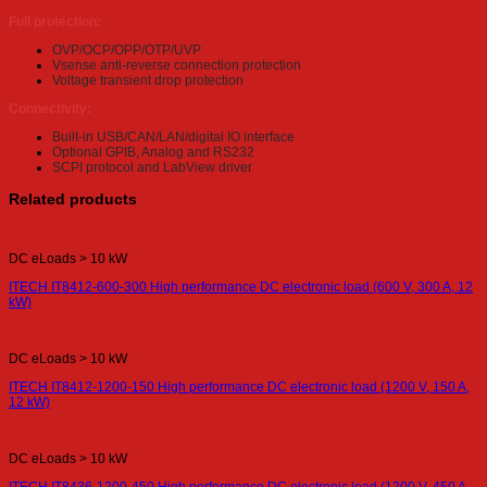
Full protection:
OVP/OCP/OPP/OTP/UVP
Vsense anti-reverse connection protection
Voltage transient drop protection
Connectivity:
Built-in USB/CAN/LAN/digital IO interface
Optional GPIB, Analog and RS232
SCPI protocol and LabView driver
Related products
DC eLoads > 10 kW
ITECH IT8412-600-300 High performance DC electronic load (600 V, 300 A, 12
kW)
DC eLoads > 10 kW
ITECH IT8412-1200-150 High performance DC electronic load (1200 V, 150 A,
12 kW)
DC eLoads > 10 kW