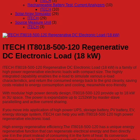
ITECH
(3)
Rechargeable Battery Test, Current Analyzers
(10)
ITECH
(10)
Solar Array Simulator
(29)
ITECH
(29)
Source Measure Unit
(3)
ITECH
(3)
ITECH IT8018-500-120 Regenerative
DC Electronic Load (18 kW)
ITECH IT8018-500-120 Regenerative DC Electronic Load (18 kW) is a family of
high power regenerative electronic loads with compact size. The highly
integrated capability enables the e-load to simulate various e-load
characteristics, and return the consumed energy back to the grid cleanly, saving
costs related to energy consumption and cooling, meanwhile eco-friendly.
With modular high power density design, IT8018-500-120 provide up to 18 kW
in 3U space. The power is expandable up to 1152kW by master-slave
parallelling and active current sharing.
If you move into application of high power UPS, storage battery, PV battery, EV,
energy storage system, ITECH can help you with IT8018-500-120 high power
regenerative electronic load.
High energy regenerative efficiency.The IT8018-500-120 has a unique energy
regenerative function that can regenerate electrical energy and then directly
use it in the plant instead of consuming it in the form of heat. Its conversion