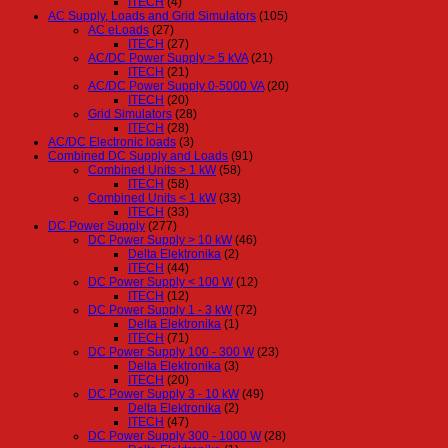
ITECH
(4)
AC Supply, Loads and Grid Simulators
(105)
AC eLoads
(27)
ITECH
(27)
AC/DC Power Supply > 5 kVA
(21)
ITECH
(21)
AC/DC Power Supply 0-5000 VA
(20)
ITECH
(20)
Grid Simulators
(28)
ITECH
(28)
AC/DC Electronic loads
(3)
Combined DC Supply and Loads
(91)
Combined Units > 1 kW
(58)
ITECH
(58)
Combined Units < 1 kW
(33)
ITECH
(33)
DC Power Supply
(277)
DC Power Supply > 10 kW
(46)
Delta Elektronika
(2)
ITECH
(44)
DC Power Supply < 100 W
(12)
ITECH
(12)
DC Power Supply 1 - 3 kW
(72)
Delta Elektronika
(1)
ITECH
(71)
DC Power Supply 100 - 300 W
(23)
Delta Elektronika
(3)
ITECH
(20)
DC Power Supply 3 - 10 kW
(49)
Delta Elektronika
(2)
ITECH
(47)
DC Power Supply 300 - 1000 W
(28)