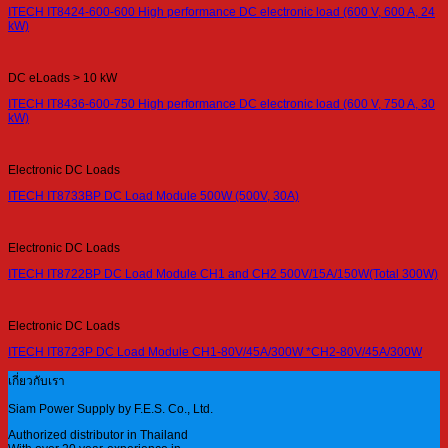
ITECH IT8424-600-600 High performance DC electronic load (600 V, 600 A, 24
kW)
DC eLoads > 10 kW
ITECH IT8436-600-750 High performance DC electronic load (600 V, 750 A, 30
kW)
Electronic DC Loads
ITECH IT8733BP DC Load Module 500W (500V, 30A)
Electronic DC Loads
ITECH IT8722BP DC Load Module CH1 and CH2 500V/15A/150W(Total 300W)
Electronic DC Loads
ITECH IT8723P DC Load Module CH1-80V/45A/300W *CH2-80V/45A/300W
เกี่ยวกับเรา
Siam Power Supply by F.E.S. Co., Ltd.
Authorized distributor in Thailand