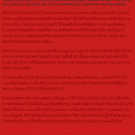
efficiency can up to 95%, which not only will greatly reduce the user’s electricity
cost, but also avoid the use of air conditioning or expensive cooling systems.
ITECH IT8018-500-120 โหลดอิเล็กทรอนิกส์กระแสตรงแบบรีเจนเนอเรทีฟ (18 kW)
เป็นตระกูลโหลดอิเล็กทรอนิกส์รีเจนเนอเรทีฟกำลังไฟฟ้าสูงที่มีขนาดกะทัดรัด มีความ
สามารถในการผสานรวมอย่างสูงทำให้โหลดอิเล็กทรอนิกส์สามารถจำลองลักษณะ
ต่างๆ ของโหลดอิเล็กทรอนิกส์ได้ และส่งคืนพลังงานที่ใช้ไปกลับไปยังกริดได้อย่าง
สะอาด ช่วยประหยัดต้นทุนที่เกี่ยวข้องกับการใช้พลังงานและการทำความเย็น ขณะ
เดียวกันก็เป็นมิตรต่อสิ่งแวดล้อม
ด้วยการออกแบบความหนาแน่นพลังงานสูงแบบโมดูลาร์ ITECH IT8018-500-120 จึง
สามารถจ่ายกำลังไฟฟ้าได้สูงถึง 6 kW ในพื้นที่ 3U ที่สามารถขยายกำลังไฟฟ้าได้ถึง
1,152 kW โดยการเชื่อมต่อแบบขนานระหว่างมาสเตอร์และสเลฟและการแบ่งกระแส
ไฟฟ้าแบบแอคทีฟ
หากคุณเปลี่ยนไปใช้ UPS แบบกำลังไฟฟ้าสูง, แบตเตอรี่จัดเก็บ, แบตเตอรี่ PV, EV,
ระบบจัดเก็บพลังงาน ซึ่ง ITECH สามารถช่วยคุณในเรื่องโหลดอิเล็กทรอนิกส์ที่สร้าง
พลังงานใหม่สูง ITECH IT8018-500-120
ด้วยประสิทธิภาพการสร้างพลังงานใหม่สูง ทำให้ ITECH IT8018-500-120 มีฟังก์ชัน
การสร้างพลังงานใหม่ที่เป็นเอกลักษณ์ซึ่งสามารถสร้างพลังงานไฟฟ้าใหม่แล้วนำไปใช้
โดยตรงในโรงงานแทนที่จะใช้ในรูปของความร้อน มีประสิทธิภาพการแปลงพลังงาน
สามารถสูงถึง 95% ซึ่งไม่เพียงแต่จะช่วยลดค่าใช้จ่ายด้านไฟฟ้าของผู้ใช้ได้อย่างมาก
แต่ยังหลีกเลี่ยงการใช้เครื่องปรับอากาศหรือระบบทำความเย็นราคาแพงอีกด้วย
หากสนใจ ITECH IT8018-500-120 Regenerative DC Electronic Load (18 kW)