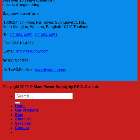
With over 20 year-experience in
electrical engineering.
ที่อยู่และช่องทางติดต่อ
1000/24, 8th Floor, P.B. Tower, Sukhumvit 71 Rd.,
North Klongtan, Wattana, Bangkok 10110 Thailand
Tel:
02-064-4050
,
02-064-4051
Fax: 02-010-4262
E-mail:
info@fesupply.com
ติดตามข่าวสาร
เว็บไซต์ที่เกี่ยวข้อง :
www.fesupply.com
Copyright 2026 ©
Siam Power Supply by F.E.S. Co., Ltd.
Search
for:
Home
Our Products
Blog
About Us
Services
Contact