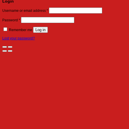
Login
Required
Username or email address
*
Required
Password
*
Log in
Remember me
Lost your password?