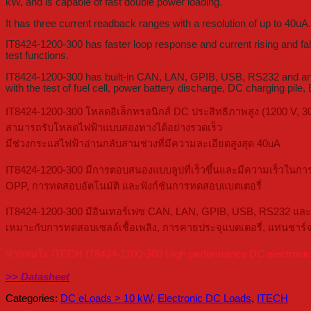
kW, and is capable of fast double power loading.
It has three current readback ranges with a resolution of up to 40uA.
IT8424-1200-300 has faster loop response and current rising and fal
test functions.
IT8424-1200-300 has built-in CAN, LAN, GPIB, USB, RS232 and analog 
with the test of fuel cell, power battery discharge, DC charging pi
IT8424-1200-300 โหลดอิเล็กทรอนิกส์ DC ประสิทธิภาพสูง (1200 V, 3
สามารถรับโหลดไฟฟ้าแบบสองทางได้อย่างรวดเร็ว
มีช่วงกระแสไฟฟ้าอ่านกลับสามช่วงที่มีความละเอียดสูงสุด 40uA
IT8424-1200-300 มีการตอบสนองแบบลูปที่เร็วขึ้นและมีความเร็วในก
OPP, การทดสอบอัตโนมัติ และฟังก์ชันการทดสอบแบตเตอรี่
IT8424-1200-300 มีอินเทอร์เฟซ CAN, LAN, GPIB, USB, RS232 และอะ
เหมาะกับการทดสอบเซลล์เชื้อเพลิง, การคายประจุแบตเตอรี่, แท่นชาร์
หากสนใจ ITECH IT8424-1200-300 High performance DC electronic loa
>> Datasheet
Categories:
DC eLoads > 10 kW
,
Electronic DC Loads
,
ITECH