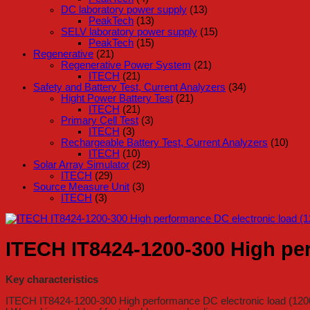
DC laboratory power supply
(13)
PeakTech
(13)
SELV laboratory power supply
(15)
PeakTech
(15)
Regenerative
(21)
Regenerative Power System
(21)
ITECH
(21)
Safety and Battery Test, Current Analyzers
(34)
Hight Power Battery Test
(21)
ITECH
(21)
Primary Cell Test
(3)
ITECH
(3)
Rechargeable Battery Test, Current Analyzers
(10)
ITECH
(10)
Solar Array Simulator
(29)
ITECH
(29)
Source Measure Unit
(3)
ITECH
(3)
ITECH IT8424-1200-300 High per
Key characteristics
ITECH IT8424-1200-300 High performance DC electronic load (1200 V