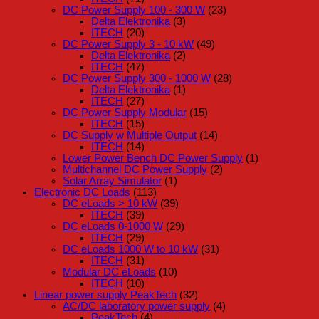
DC Power Supply 100 - 300 W
(23)
Delta Elektronika
(3)
ITECH
(20)
DC Power Supply 3 - 10 kW
(49)
Delta Elektronika
(2)
ITECH
(47)
DC Power Supply 300 - 1000 W
(28)
Delta Elektronika
(1)
ITECH
(27)
DC Power Supply Modular
(15)
ITECH
(15)
DC Supply w Multiple Output
(14)
ITECH
(14)
Lower Power Bench DC Power Supply
(1)
Multichannel DC Power Supply
(2)
Solar Array Simulator
(1)
Electronic DC Loads
(113)
DC eLoads > 10 kW
(39)
ITECH
(39)
DC eLoads 0-1000 W
(29)
ITECH
(29)
DC eLoads 1000 W to 10 kW
(31)
ITECH
(31)
Modular DC eLoads
(10)
ITECH
(10)
Linear power supply PeakTech
(32)
AC/DC laboratory power supply
(4)
PeakTech
(4)