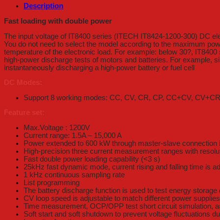
Description
Fast loading with double power
The input voltage of IT8400 series (ITECH IT8424-1200-300) DC elec
You do not need to select the model according to the maximum power 
temperature of the electronic load. For example: below 30?, IT8400
high-power discharge tests of motors and batteries. For example, sim
instantaneously discharging a high-power battery or fuel cell
DC Modes:
Support 8 working modes: CC, CV, CR, CP, CC+CV, CV
Feature set:
Max.Voltage : 1200V
Current range: 1.5A – 15,000 A
Power extended to 600 kW through master-slave connection in
High-precision three current measurement ranges with resolu
Fast double power loading capability (<3 s)
25kHz fast dynamic mode, current rising and falling time is ad
1 kHz continuous sampling rate
List programming
The battery discharge function is used to test energy storage
CV loop speed is adjustable to match different power supplie
Time measurement, OCP/OPP test short circuit simulation, a
Soft start and soft shutdown to prevent voltage fluctuations du