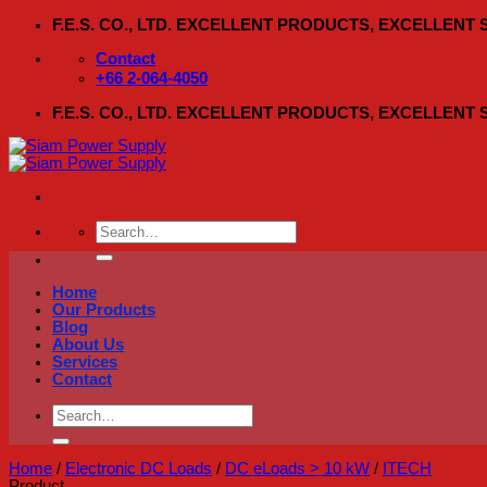
Skip
F.E.S. CO., LTD. EXCELLENT PRODUCTS, EXCELLENT
to
content
Contact
+66 2-064-4050
F.E.S. CO., LTD. EXCELLENT PRODUCTS, EXCELLENT
Search
for:
Home
Our Products
Blog
About Us
Services
Contact
Search
for:
Home
/
Electronic DC Loads
/
DC eLoads > 10 kW
/
ITECH
Product