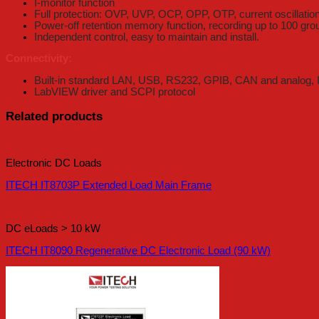
I-monitor function
Full protection: OVP, UVP, OCP, OPP, OTP, current oscillation p
Power-off retention memory function, recording up to 100 gro
Independent control, easy to maintain and install.
Connectivity:
Built-in standard LAN, USB, RS232, GPIB, CAN and analog, I
LabVIEW driver and SCPI protocol
Related products
Electronic DC Loads
ITECH IT8703P Extended Load Main Frame
DC eLoads > 10 kW
ITECH IT8090 Regenerative DC Electronic Load (90 kW)