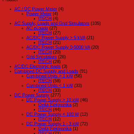
AC / DC Power Meter
(4)
Power Meter
(4)
ITECH
(4)
AC Supply, Loads and Grid Simulators
(105)
AC eLoads
(27)
ITECH
(27)
AC/DC Power Supply > 5 kVA
(21)
ITECH
(21)
AC/DC Power Supply 0-5000 VA
(20)
ITECH
(20)
Grid Simulators
(28)
ITECH
(28)
AC/DC Electronic loads
(3)
Combined DC Supply and Loads
(91)
Combined Units > 1 kW
(58)
ITECH
(58)
Combined Units < 1 kW
(33)
ITECH
(33)
DC Power Supply
(277)
DC Power Supply > 10 kW
(46)
Delta Elektronika
(2)
ITECH
(44)
DC Power Supply < 100 W
(12)
ITECH
(12)
DC Power Supply 1 - 3 kW
(72)
Delta Elektronika
(1)
ITECH
(71)