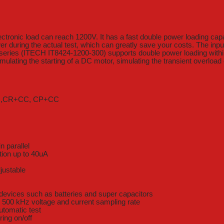
tronic load can reach 1200V. It has a fast double power loading capa
during the actual test, which can greatly save your costs. The input
 series (ITECH IT8424-1200-300) supports double power loading withi
ulating the starting of a DC motor, simulating the transient overload
+CR,CR+CC, CP+CC
 parallel
tion up to 40uA
justable
 devices such as batteries and super capacitors
s 500 kHz voltage and current sampling rate
utomatic test
ring on/off