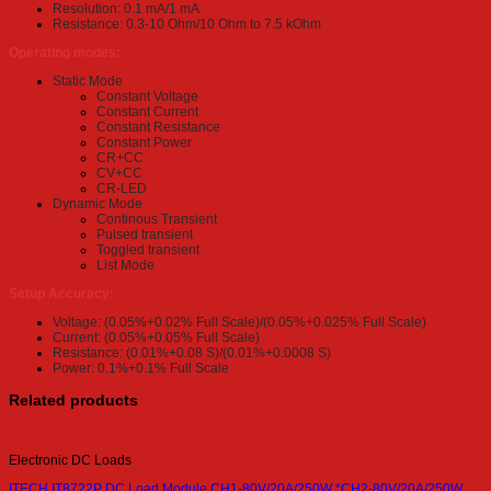
Resolution: 0.1 mA/1 mA
Resistance: 0.3-10 Ohm/10 Ohm to 7.5 kOhm
Operating modes:
Static Mode
Constant Voltage
Constant Current
Constant Resistance
Constant Power
CR+CC
CV+CC
CR-LED
Dynamic Mode
Continous Transient
Pulsed transient
Toggled transient
List Mode
Setup Accuracy:
Voltage: (0.05%+0.02% Full Scale)/(0.05%+0.025% Full Scale)
Current: (0.05%+0.05% Full Scale)
Resistance: (0.01%+0.08 S)/(0.01%+0.0008 S)
Power: 0.1%+0.1% Full Scale
Related products
Electronic DC Loads
ITECH IT8722P DC Load Module CH1-80V/20A/250W *CH2-80V/20A/250W