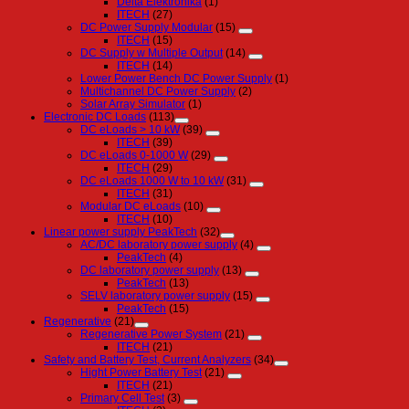
Delta Elektronika
(1)
ITECH
(27)
DC Power Supply Modular
(15)
ITECH
(15)
DC Supply w Multiple Output
(14)
ITECH
(14)
Lower Power Bench DC Power Supply
(1)
Multichannel DC Power Supply
(2)
Solar Array Simulator
(1)
Electronic DC Loads
(113)
DC eLoads > 10 kW
(39)
ITECH
(39)
DC eLoads 0-1000 W
(29)
ITECH
(29)
DC eLoads 1000 W to 10 kW
(31)
ITECH
(31)
Modular DC eLoads
(10)
ITECH
(10)
Linear power supply PeakTech
(32)
AC/DC laboratory power supply
(4)
PeakTech
(4)
DC laboratory power supply
(13)
PeakTech
(13)
SELV laboratory power supply
(15)
PeakTech
(15)
Regenerative
(21)
Regenerative Power System
(21)
ITECH
(21)
Safety and Battery Test, Current Analyzers
(34)
Hight Power Battery Test
(21)
ITECH
(21)
Primary Cell Test
(3)