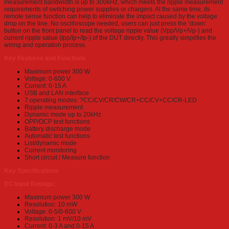
measurement bandwidth is up to 300kHz, which meets the ripple measurement
requirements of switching power supplies or chargers. At the same time, its
remote sense function can help to eliminate the impact caused by the voltage
drop on the line. No oscilloscope needed, users can just press the ‘down’
button on the front panel to read the voltage ripple value (Vpp/Vp+/Vp-) and
current ripple value (Ipp/Ip+/Ip-) of the DUT directly. This greatly simplifies the
wiring and operation process.
Key Features and Functions
Maximum power 300 W
Voltage: 0-600 V
Current: 0-15 A
USB and LAN interface
7 operating modes: ?CC/CV/CR/CW/CR+CC/CV+CC/CR-LED
Ripple measurement
Dynamic mode up to 20kHz
OPP/OCP test functions
Battery discharge mode
Automatic test functions
List/dynamic mode
Current monitoring
Short circuit / Measure function
Key Specifications
DC Input Ratings:
Maximum power 300 W
Resolution: 10 mW
Voltage: 0-5/0-600 V
Resolution: 1 mV/10 mV
Current: 0-3 A and 0-15 A