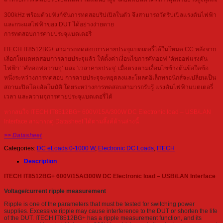
300kHz พร้อมด้วยฟังก์ชันการทดสอบริปเปิลในตัว จึงสามารถวัดริปเปิลแรงดันไฟฟ้า
และกระแสไฟฟ้าของ DUT ได้อย่างง่ายดาย
การทดสอบการคายประจุแบตเตอรี่
ITECH IT8512BG+ สามารถทดสอบการคายประจุแบตเตอรี่ได้ในโหมด CC หลังจาก
เลือกโหมดทดสอบการคายประจุแล้ว ให้ตั้งค่าเงื่อนไขการคัทออฟ ‘คัทออฟแรงดัน
ไฟฟ้า’ ‘คัทออฟความจุ’ และ ‘เวลาคายประจุ’ เมื่อตรงตามเงื่อนไขข้างต้นข้อใดข้อ
หนึ่งระหว่างการทดสอบ การคายประจุจะหยุดลงและโหลดอิเล็กทรอนิกส์จะเปลี่ยนเป็น
สถานะปิดโดยอัตโนมัติ โดยระหว่างการทดสอบสามารถรับรู้ แรงดันไฟฟ้าแบตเตอรี่
เวลา และความจุการคายประจุแบตเตอรี่ได้
หากสนใจ ITECH IT8512BG+ 600V/15A/300W DC Electronic load – USB/LAN
Interface สามารถดู Datasheet ได้ตามลิ้งค์ด้านล่างนี้
>> Datasheet
Categories:
DC eLoads 0-1000 W
,
Electronic DC Loads
,
ITECH
Description
ITECH IT8512BG+ 600V/15A/300W DC Electronic load – USB/LAN Interface
Voltage/current ripple measurement
Ripple is one of the parameters that must be tested for switching power
supplies. Excessive ripple may cause interference to the DUT or shorten the life
of the DUT. ITECH IT8512BG+ has a ripple measurement function, and its