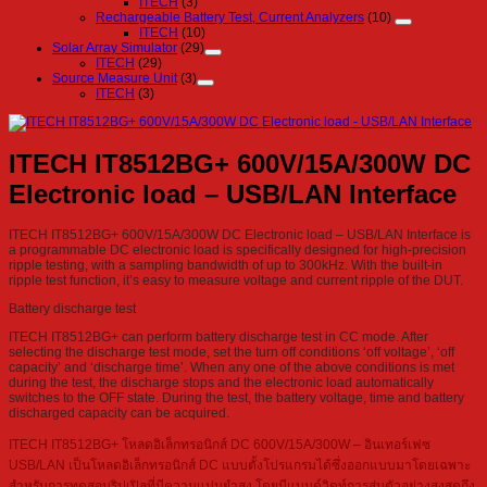
ITECH
(3)
Rechargeable Battery Test, Current Analyzers
(10)
ITECH
(10)
Solar Array Simulator
(29)
ITECH
(29)
Source Measure Unit
(3)
ITECH
(3)
ITECH IT8512BG+ 600V/15A/300W DC
Electronic load – USB/LAN Interface
ITECH IT8512BG+ 600V/15A/300W DC Electronic load – USB/LAN Interface is
a programmable DC electronic load is specifically designed for high-precision
ripple testing, with a sampling bandwidth of up to 300kHz. With the built-in
ripple test function, it’s easy to measure voltage and current ripple of the DUT.
Battery discharge test
ITECH IT8512BG+ can perform battery discharge test in CC mode. After
selecting the discharge test mode, set the turn off conditions ‘off voltage’, ‘off
capacity’ and ‘discharge time’. When any one of the above conditions is met
during the test, the discharge stops and the electronic load automatically
switches to the OFF state. During the test, the battery voltage, time and battery
discharged capacity can be acquired.
ITECH IT8512BG+ โหลดอิเล็กทรอนิกส์ DC 600V/15A/300W – อินเทอร์เฟซ
USB/LAN เป็นโหลดอิเล็กทรอนิกส์ DC แบบตั้งโปรแกรมได้ซึ่งออกแบบมาโดยเฉพาะ
สำหรับการทดสอบริปเปิลที่มีความแม่นยำสูง โดยมีแบนด์วิดท์การสุ่มตัวอย่างสูงสุดถึง