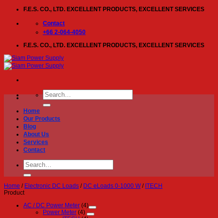
Skip
F.E.S. CO., LTD. EXCELLENT PRODUCTS, EXCELLENT SERVICES
to
content
Contact
+66 2-064-4050
F.E.S. CO., LTD. EXCELLENT PRODUCTS, EXCELLENT SERVICES
Search
for:
Home
Our Products
Blog
About Us
Services
Contact
Search
for:
Home
/
Electronic DC Loads
/
DC eLoads 0-1000 W
/
ITECH
Product
AC / DC Power Meter
(4)
Power Meter
(4)