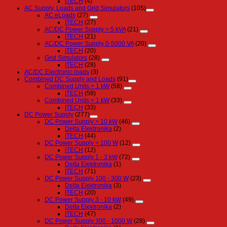
ITECH
(4)
AC Supply, Loads and Grid Simulators
(105)
AC eLoads
(27)
ITECH
(27)
AC/DC Power Supply > 5 kVA
(21)
ITECH
(21)
AC/DC Power Supply 0-5000 VA
(20)
ITECH
(20)
Grid Simulators
(28)
ITECH
(28)
AC/DC Electronic loads
(3)
Combined DC Supply and Loads
(91)
Combined Units > 1 kW
(58)
ITECH
(58)
Combined Units < 1 kW
(33)
ITECH
(33)
DC Power Supply
(277)
DC Power Supply > 10 kW
(46)
Delta Elektronika
(2)
ITECH
(44)
DC Power Supply < 100 W
(12)
ITECH
(12)
DC Power Supply 1 - 3 kW
(72)
Delta Elektronika
(1)
ITECH
(71)
DC Power Supply 100 - 300 W
(23)
Delta Elektronika
(3)
ITECH
(20)
DC Power Supply 3 - 10 kW
(49)
Delta Elektronika
(2)
ITECH
(47)
DC Power Supply 300 - 1000 W
(28)