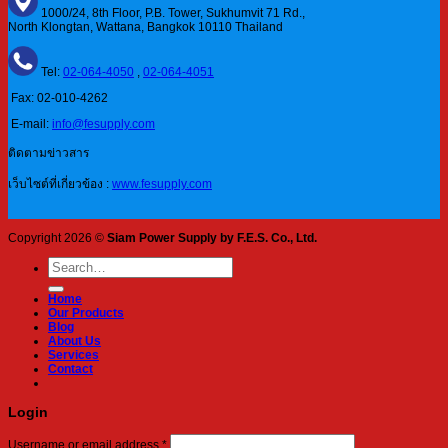
1000/24, 8th Floor, P.B. Tower, Sukhumvit 71 Rd.,
North Klongtan, Wattana, Bangkok 10110 Thailand
Tel:
02-064-4050
,
02-064-4051
Fax: 02-010-4262
E-mail:
info@fesupply.com
ติดตามข่าวสาร
เว็บไซต์ที่เกี่ยวข้อง :
www.fesupply.com
Copyright 2026 ©
Siam Power Supply by F.E.S. Co., Ltd.
Search
for:
Home
Our Products
Blog
About Us
Services
Contact
Login
Required
Username or email address
*