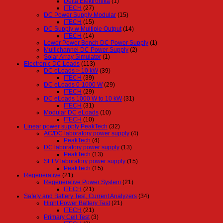
Delta Elektronika
(1)
ITECH
(27)
DC Power Supply Modular
(15)
ITECH
(15)
DC Supply w Multiple Output
(14)
ITECH
(14)
Lower Power Bench DC Power Supply
(1)
Multichannel DC Power Supply
(2)
Solar Array Simulator
(1)
Electronic DC Loads
(113)
DC eLoads > 10 kW
(39)
ITECH
(39)
DC eLoads 0-1000 W
(29)
ITECH
(29)
DC eLoads 1000 W to 10 kW
(31)
ITECH
(31)
Modular DC eLoads
(10)
ITECH
(10)
Linear power supply PeakTech
(32)
AC/DC laboratory power supply
(4)
PeakTech
(4)
DC laboratory power supply
(13)
PeakTech
(13)
SELV laboratory power supply
(15)
PeakTech
(15)
Regenerative
(21)
Regenerative Power System
(21)
ITECH
(21)
Safety and Battery Test, Current Analyzers
(34)
Hight Power Battery Test
(21)
ITECH
(21)
Primary Cell Test
(3)