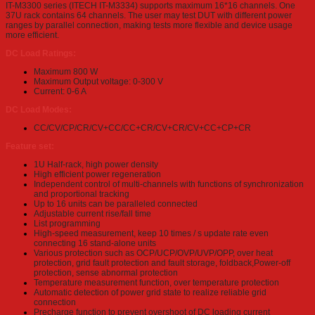
IT-M3300 series (ITECH IT-M3334) supports maximum 16*16 channels. One
37U rack contains 64 channels. The user may test DUT with different power
ranges by parallel connection, making tests more flexible and device usage
more efficient.
DC Load Ratings:
Maximum 800 W
Maximum Output voltage: 0-300 V
Current: 0-6 A
DC Load Modes:
CC/CV/CP/CR/CV+CC/CC+CR/CV+CR/CV+CC+CP+CR
Feature set:
1U Half-rack, high power density
High efficient power regeneration
Independent control of multi-channels with functions of synchronization
and proportional tracking
Up to 16 units can be paralleled connected
Adjustable current rise/fall time
List programming
High-speed measurement, keep 10 times / s update rate even
connecting 16 stand-alone units
Various protection such as OCP/UCP/OVP/UVP/OPP, over heat
protection, grid fault protection and fault storage, foldback,Power-off
protection, sense abnormal protection
Temperature measurement function, over temperature protection
Automatic detection of power grid state to realize reliable grid
connection
Precharge function to prevent overshoot of DC loading current