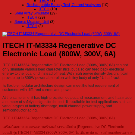
ITECH
(3)
Rechargeable Battery Test, Current Analyzers
(10)
ITECH
(10)
Solar Array Simulator
(29)
ITECH
(29)
Source Measure Unit
(3)
ITECH
(3)
ITECH IT-M3334 Regenerative DC
Electronic Load (800W, 300V, 6A)
ITECH IT-M3334 Regenerative DC Electronic Load (800W, 300V, 6A) can not
only simulate various load characteristics, but also can feed back electrical
energy to the local grid instead of heat. With high power density design, it can
provide up to 800W power absorption with tiny body of only 1U half-rack.
Its flexible modular architecture design can meet the test requirement of
customers with different current and power.
At the same time, it has high-precision output and measurement, and has made
a number of safety designs for the test. It is suitable for test applications such as
various types of battery discharge, multi-channel power supply, and
semiconductor aging.
ITECH IT-M3334 Regenerative DC Electronic Load (800W, 300V, 6A)
เครื่องโหลดกระแสตรงแบบสร้างพลังงานกลับคืน (Regenerative DC Electronic
Load) รุ่น ITECH IT-M3334 (800W, 300V, 6A) ไม่เพียงแต่สามารถจำลองลักษณะการ