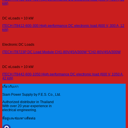
kW)
DC eLoads > 10 kW
ITECH IT8412-600-300 High performance DC electronic load (600 V, 300 A, 12
kW)
Electronic DC Loads
ITECH IT8723P DC Load Module CH1-80V/45A/300W *CH2-80V/45A/300W
DC eLoads > 10 kW
ITECH IT8442-600-1050 High performance DC electronic load (600 V, 1050 A,
42 kW)
เกี่ยวกับเรา
Siam Power Supply by F.E.S. Co., Ltd.
Authorized distributor in Thailand
With over 20 year-experience in
electrical engineering.
ที่อยู่และช่องทางติดต่อ