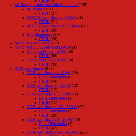
ITECH
(4)
AC Supply, Loads and Grid Simulators
(105)
AC eLoads
(27)
ITECH
(27)
AC/DC Power Supply > 5 kVA
(21)
ITECH
(21)
AC/DC Power Supply 0-5000 VA
(20)
ITECH
(20)
Grid Simulators
(28)
ITECH
(28)
AC/DC Electronic loads
(3)
Combined DC Supply and Loads
(91)
Combined Units > 1 kW
(58)
ITECH
(58)
Combined Units < 1 kW
(33)
ITECH
(33)
DC Power Supply
(277)
DC Power Supply > 10 kW
(46)
Delta Elektronika
(2)
ITECH
(44)
DC Power Supply < 100 W
(12)
ITECH
(12)
DC Power Supply 1 - 3 kW
(72)
Delta Elektronika
(1)
ITECH
(71)
DC Power Supply 100 - 300 W
(23)
Delta Elektronika
(3)
ITECH
(20)
DC Power Supply 3 - 10 kW
(49)
Delta Elektronika
(2)
ITECH
(47)
DC Power Supply 300 - 1000 W
(28)