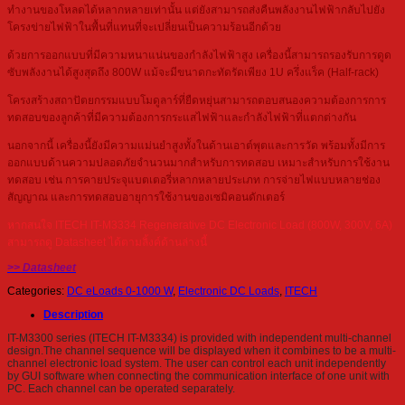
ทำงานของโหลดได้หลากหลายเท่านั้น แต่ยังสามารถส่งคืนพลังงานไฟฟ้ากลับไปยัง
โครงข่ายไฟฟ้าในพื้นที่แทนที่จะเปลี่ยนเป็นความร้อนอีกด้วย
ด้วยการออกแบบที่มีความหนาแน่นของกำลังไฟฟ้าสูง เครื่องนี้สามารถรองรับการดูด
ซับพลังงานได้สูงสุดถึง 800W แม้จะมีขนาดกะทัดรัดเพียง 1U ครึ่งแร็ค (Half-rack)
โครงสร้างสถาปัตยกรรมแบบโมดูลาร์ที่ยืดหยุ่นสามารถตอบสนองความต้องการการ
ทดสอบของลูกค้าที่มีความต้องการกระแสไฟฟ้าและกำลังไฟฟ้าที่แตกต่างกัน
นอกจากนี้ เครื่องนี้ยังมีความแม่นยำสูงทั้งในด้านเอาต์พุตและการวัด พร้อมทั้งมีการ
ออกแบบด้านความปลอดภัยจำนวนมากสำหรับการทดสอบ เหมาะสำหรับการใช้งาน
ทดสอบ เช่น การคายประจุแบตเตอรี่หลากหลายประเภท การจ่ายไฟแบบหลายช่อง
สัญญาณ และการทดสอบอายุการใช้งานของเซมิคอนดักเตอร์
หากสนใจ ITECH IT-M3334 Regenerative DC Electronic Load (800W, 300V, 6A)
สามารถดู Datasheet ได้ตามลิ้งค์ด้านล่างนี้
>> Datasheet
Categories:
DC eLoads 0-1000 W
,
Electronic DC Loads
,
ITECH
Description
IT-M3300 series (ITECH IT-M3334) is provided with independent multi-channel
design.The channel sequence will be displayed when it combines to be a multi-
channel electronic load system. The user can control each unit independently
by GUI software when connecting the communication interface of one unit with
PC. Each channel can be operated separately.