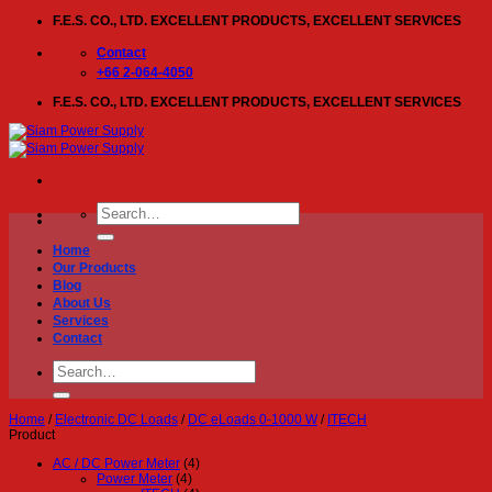
Skip
F.E.S. CO., LTD. EXCELLENT PRODUCTS, EXCELLENT SERVICES
to
content
Contact
+66 2-064-4050
F.E.S. CO., LTD. EXCELLENT PRODUCTS, EXCELLENT SERVICES
Search
for:
Home
Our Products
Blog
About Us
Services
Contact
Search
for:
Home
/
Electronic DC Loads
/
DC eLoads 0-1000 W
/
ITECH
Product
AC / DC Power Meter
(4)
Power Meter
(4)