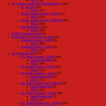
ITECH
(4)
AC Supply, Loads and Grid Simulators
(105)
AC eLoads
(27)
ITECH
(27)
AC/DC Power Supply > 5 kVA
(21)
ITECH
(21)
AC/DC Power Supply 0-5000 VA
(20)
ITECH
(20)
Grid Simulators
(28)
ITECH
(28)
AC/DC Electronic loads
(3)
Combined DC Supply and Loads
(91)
Combined Units > 1 kW
(58)
ITECH
(58)
Combined Units < 1 kW
(33)
ITECH
(33)
DC Power Supply
(277)
DC Power Supply > 10 kW
(46)
Delta Elektronika
(2)
ITECH
(44)
DC Power Supply < 100 W
(12)
ITECH
(12)
DC Power Supply 1 - 3 kW
(72)
Delta Elektronika
(1)
ITECH
(71)
DC Power Supply 100 - 300 W
(23)
Delta Elektronika
(3)
ITECH
(20)
DC Power Supply 3 - 10 kW
(49)
Delta Elektronika
(2)
ITECH
(47)
DC Power Supply 300 - 1000 W
(28)