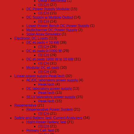
Delta Elektronika
(1)
ITECH
(27)
DC Power Supply Modular
(15)
ITECH
(15)
DC Supply w Multiple Output
(14)
ITECH
(14)
Lower Power Bench DC Power Supply
(1)
Multichannel DC Power Supply
(2)
Solar Array Simulator
(1)
Electronic DC Loads
(113)
DC eLoads > 10 kW
(39)
ITECH
(39)
DC eLoads 0-1000 W
(29)
ITECH
(29)
DC eLoads 1000 W to 10 kW
(31)
ITECH
(31)
Modular DC eLoads
(10)
ITECH
(10)
Linear power supply PeakTech
(32)
AC/DC laboratory power supply
(4)
PeakTech
(4)
DC laboratory power supply
(13)
PeakTech
(13)
SELV laboratory power supply
(15)
PeakTech
(15)
Regenerative
(21)
Regenerative Power System
(21)
ITECH
(21)
Safety and Battery Test, Current Analyzers
(34)
Hight Power Battery Test
(21)
ITECH
(21)
Primary Cell Test
(3)