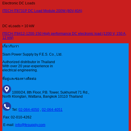
Electronic DC Loads
ITECH IT8731P DC Load Module 200W (80V,40A)
DC eLoads > 10 kW
ITECH IT8412-1200-150 High performance DC electronic load (1200 V, 150 A,
12 kW)
เกี่ยวกับเรา
Siam Power Supply by F.E.S. Co., Ltd.
Authorized distributor in Thailand
With over 20 year-experience in
electrical engineering.
ที่อยู่และช่องทางติดต่อ
1000/24, 8th Floor, P.B. Tower, Sukhumvit 71 Rd.,
North Klongtan, Wattana, Bangkok 10110 Thailand
Tel:
02-064-4050
,
02-064-4051
Fax: 02-010-4262
E-mail:
info@fesupply.com