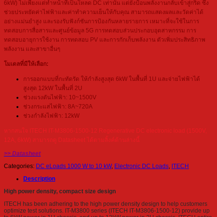
6kW) ไม่เพียงแต่ทำหน้าที่เป็นโหลด DC เท่านั้น แต่ยังป้อนพลังงานกลับเข้าสู่กริด ซึ่ง
ช่วยประหยัดค่าไฟฟ้าและค่าทำความเย็นให้กับคุณ สามารถแสดงผลและวัดค่าได้
อย่างแม่นยำสูง และรองรับฟังก์ชันการป้องกันหลายรายการ เหมาะที่จะใช้ในการ
ทดสอบการสื่อสารและศูนย์ข้อมูล 5G การทดสอบส่วนประกอบอุตสาหกรรม การ
ทดสอบอายุการใช้งาน การทดสอบ PV และการกักเก็บพลังงาน ตัวเพิ่มประสิทธิภาพ
พลังงาน และสาขาอื่นๆ
โมเดลที่มีให้เลือก:
การออกแบบที่กะทัดรัด ให้กำลังสูงสุด 6kW ในพื้นที่ 1U และจ่ายไฟฟ้าได้
สูงสุด 12kW ในพื้นที่ 2U
ช่วงแรงดันไฟฟ้า: 10~1500V
ช่วงกระแสไฟฟ้า: 8A~720A
ช่วงกำลังไฟฟ้า: 12kW
หากสนใจ ITECH IT-M3806-1500-12 Regenerative DC electronic load (1500V,
12A, 6kW) สามารถดู Datasheet ได้ตามลิ้งค์ด้านล่างนี้
>> Datasheet
Categories:
DC eLoads 1000 W to 10 kW
,
Electronic DC Loads
,
ITECH
Description
High power density, compact size design
ITECH has been adhering to the high power density design to help customers
optimize test solutions. IT-M3800 series (ITECH IT-M3806-1500-12) provide up