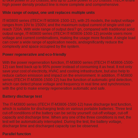
to 6kW power in 1U chassis, and up to 12kW power in 2U chassis. ITECH entire
high power density product line is more complete and comprehensive.
Wide range of output, one unit replaces multiple units
IT-M3800 series (ITECH IT-M3806-1500-12), with 25 models, the output voltage
ranges from 10V to 1500V, and the maximum output current of single unit can
reach 720A. With wide range of output desi? gn, compared with traditional solid
output range, IT-M3800 series (ITECH IT-M3806-1500-12) provide users more
voltage and current combinations, making the usage more flexible. A single load
can cover a wide range of application needs, andsignificantly reduce the
complexity and space occupied by the system.
Power regenerative and eco-friendly
With the power regeneration function, IT-M3800 series (ITECH IT-M3806-1500-
12) can feed back up to 95% power instead of consuming it as heat. It not only
save your cost of electricity, HVAC and cooling infrastructure, but also help to
reduce carbon emission and impact on the environment. In addition, IT-M3800
series (ITECH IT-M3806-1500-12) has the function of automatic grid detection,
which can detect phase voltage and frequency in real time and synchronizes
with the grid to make energy regeneration automatic and safe.
Battery discharge test
The IT-M3800 series (ITECH IT-M3806-1500-12) have discharge test function,
which is suitable for discharging tests on various portable batteries. Three test
cut-off conditions of the battery can be set by yourself: cut-off voltage, cut-off
capacity and discharge time. When any one of the three conditions is met, the
test will be automatically interrupted. During the test, the battery voltage,
discharge time and discharged capacity can be observed.
Parallel function