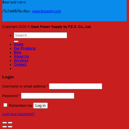
ติดตามข่าวสาร
เว็บไซต์ที่เกี่ยวข้อง :
www.fesupply.com
Copyright 2026 ©
Siam Power Supply by F.E.S. Co., Ltd.
Search
for:
Home
Our Products
Blog
About Us
Services
Contact
Login
Required
Username or email address
*
Required
Password
*
Log in
Remember me
Lost your password?