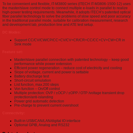
To be convenient and flexible, IT-M3800 series (ITECH IT-M3806-1500-12) uses
the master/slave control mode to connect multiple e-loads in parallel to realize
high-power testing requirements. Meanwhile, it adopts ITECH’s patented optical
fiber parallel technology to solve the problems of slow speed and poor accuracy
in the traditional parallel mode, suitable for calibration measurement, research
and development lab, production line and ATE test setup.
DC Modes:
Support CC/CV/CW/CP/CC+CV/CV+CR/CR+CC/CC+CV+CW+CR in
Sink mode
Feature set:
Master/slave parallel connection with patented technology – keep good
performance while power extension
Efficient power regeneration – reduce cost of electricity and cooling
Slope of voltage, current and power is settable
Battery discharge test
Short-circuit simulation
List function, max.200 steps
Von function – On/Off control
Multiple protection: OVP / ±OCP / ±OPP / OTP /voltage transient drop
protection/anti-islanding
Power grid automatic detection
Pre-charge to prevent current overshoot
Connectivity:
Built-in USB/CAN/LAN/digital IO interface
Optional GPIB, Analog and RS232