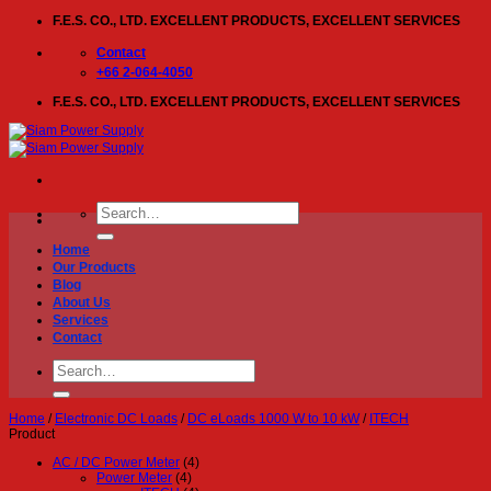
Skip
F.E.S. CO., LTD. EXCELLENT PRODUCTS, EXCELLENT SERVICES
to
content
Contact
+66 2-064-4050
F.E.S. CO., LTD. EXCELLENT PRODUCTS, EXCELLENT SERVICES
Search
for:
Home
Our Products
Blog
About Us
Services
Contact
Search
for:
Home
/
Electronic DC Loads
/
DC eLoads 1000 W to 10 kW
/
ITECH
Product
AC / DC Power Meter
(4)
Power Meter
(4)