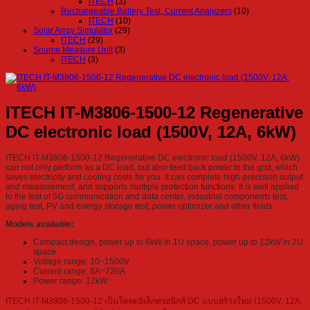
ITECH
(3)
Rechargeable Battery Test, Current Analyzers
(10)
ITECH
(10)
Solar Array Simulator
(29)
ITECH
(29)
Source Measure Unit
(3)
ITECH
(3)
ITECH IT-M3806-1500-12 Regenerative
DC electronic load (1500V, 12A, 6kW)
ITECH IT-M3806-1500-12 Regenerative DC electronic load (1500V, 12A, 6kW)
can not only perform as a DC load, but also feed back power to the grid, which
saves electricity and cooling costs for you. It can complete high-precision output
and measurement, and supports multiple protection functions. It is well applied
to the test of 5G communication and data center, industrial components test,
aging test, PV and energy storage test, power optimizer and other fields.
Models available:
Compact design, power up to 6kW in 1U space, power up to 12kW in 2U
space
Voltage range: 10~1500V
Current range: 8A~720A
Power range: 12kW
ITECH IT-M3806-1500-12 เป็นโหลดอิเล็กทรอนิกส์ DC แบบสร้างใหม่ (1500V, 12A,