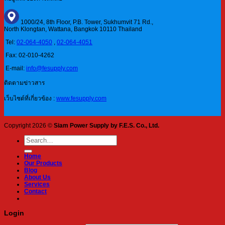
1000/24, 8th Floor, P.B. Tower, Sukhumvit 71 Rd.,
North Klongtan, Wattana, Bangkok 10110 Thailand
Tel:
02-064-4050
,
02-064-4051
Fax: 02-010-4262
E-mail:
info@fesupply.com
ติดตามข่าวสาร
เว็บไซต์ที่เกี่ยวข้อง :
www.fesupply.com
Copyright 2026 ©
Siam Power Supply by F.E.S. Co., Ltd.
Search
for:
Home
Our Products
Blog
About Us
Services
Contact
Login