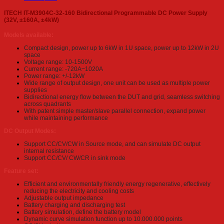
ITECH IT-M3904C-32-160 Bidirectional Programmable DC Power Supply
(32V, ±160A, ±4kW)
Models available:
Compact design, power up to 6kW in 1U space, power up to 12kW in 2U
space
Voltage range: 10-1500V
Current range: -720A~1020A
Power range: +/-12kW
Wide range of output design, one unit can be used as multiple power
supplies
Bidirectional energy flow between the DUT and grid, seamless switching
across quadrants
With patent simple master/slave parallel connection, expand power
while maintaining performance
DC Output Modes:
Support CC/CV/CW in Source mode, and can simulate DC output
internal resistance
Support CC/CV/ CW/CR in sink mode
Feature set:
Efficient and environmentally friendly energy regenerative, effectively
reducing the electricity and cooling costs
Adjustable output impedance
Battery charging and discharging test
Battery simulation, define the battery model
Dynamic curve simulation function up to 10.000.000 points