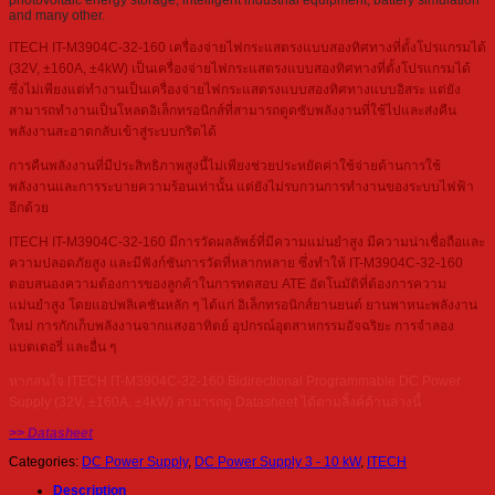
photovoltaic energy storage, intelligent industrial equipment, battery simulation
and many other.
ITECH IT-M3904C-32-160 เครื่องจ่ายไฟกระแสตรงแบบสองทิศทางที่ตั้งโปรแกรมได้
(32V, ±160A, ±4kW) เป็นเครื่องจ่ายไฟกระแสตรงแบบสองทิศทางที่ตั้งโปรแกรมได้
ซึ่งไม่เพียงแต่ทำงานเป็นเครื่องจ่ายไฟกระแสตรงแบบสองทิศทางแบบอิสระ แต่ยัง
สามารถทำงานเป็นโหลดอิเล็กทรอนิกส์ที่สามารถดูดซับพลังงานที่ใช้ไปและส่งคืน
พลังงานสะอาดกลับเข้าสู่ระบบกริดได้
การคืนพลังงานที่มีประสิทธิภาพสูงนี้ไม่เพียงช่วยประหยัดค่าใช้จ่ายด้านการใช้
พลังงานและการระบายความร้อนเท่านั้น แต่ยังไม่รบกวนการทำงานของระบบไฟฟ้า
อีกด้วย
ITECH IT-M3904C-32-160 มีการวัดผลลัพธ์ที่มีความแม่นยำสูง มีความน่าเชื่อถือและ
ความปลอดภัยสูง และมีฟังก์ชันการวัดที่หลากหลาย ซึ่งทำให้ IT-M3904C-32-160
ตอบสนองความต้องการของลูกค้าในการทดสอบ ATE อัตโนมัติที่ต้องการความ
แม่นยำสูง โดยแอปพลิเคชันหลัก ๆ ได้แก่ อิเล็กทรอนิกส์ยานยนต์ ยานพาหนะพลังงาน
ใหม่ การกักเก็บพลังงานจากแสงอาทิตย์ อุปกรณ์อุตสาหกรรมอัจฉริยะ การจำลอง
แบตเตอรี่ และอื่น ๆ
หากสนใจ ITECH IT-M3904C-32-160 Bidirectional Programmable DC Power
Supply (32V, ±160A, ±4kW) สามารถดู Datasheet ได้ตามลิ้งค์ด้านล่างนี้
>> Datasheet
Categories:
DC Power Supply
,
DC Power Supply 3 - 10 kW
,
ITECH
Description