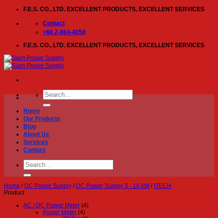
Skip
F.E.S. CO., LTD. EXCELLENT PRODUCTS, EXCELLENT SERVICES
to
content
Contact
+66 2-064-4050
F.E.S. CO., LTD. EXCELLENT PRODUCTS, EXCELLENT SERVICES
Search
for:
Home
Our Products
Blog
About Us
Services
Contact
Search
for:
Home
/
DC Power Supply
/
DC Power Supply 3 - 10 kW
/
ITECH
Product
AC / DC Power Meter
(4)
Power Meter
(4)