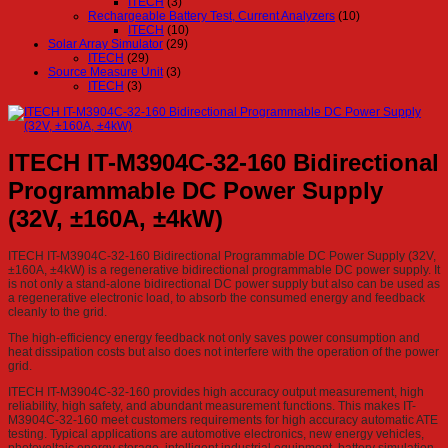
ITECH
(3)
Rechargeable Battery Test, Current Analyzers
(10)
ITECH
(10)
Solar Array Simulator
(29)
ITECH
(29)
Source Measure Unit
(3)
ITECH
(3)
ITECH IT-M3904C-32-160 Bidirectional
Programmable DC Power Supply
(32V, ±160A, ±4kW)
ITECH IT-M3904C-32-160 Bidirectional Programmable DC Power Supply (32V,
±160A, ±4kW) is a regenerative bidirectional programmable DC power supply. It
is not only a stand-alone bidirectional DC power supply but also can be used as
a regenerative electronic load, to absorb the consumed energy and feedback
cleanly to the grid.
The high-efficiency energy feedback not only saves power consumption and
heat dissipation costs but also does not interfere with the operation of the power
grid.
ITECH IT-M3904C-32-160 provides high accuracy output measurement, high
reliability, high safety, and abundant measurement functions. This makes IT-
M3904C-32-160 meet customers requirements for high accuracy automatic ATE
testing. Typical applications are automotive electronics, new energy vehicles,