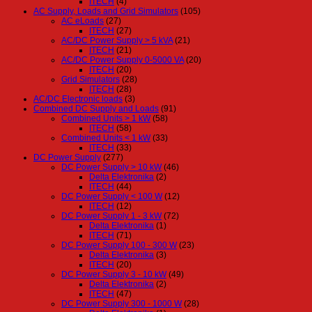
ITECH
(4)
AC Supply, Loads and Grid Simulators
(105)
AC eLoads
(27)
ITECH
(27)
AC/DC Power Supply > 5 kVA
(21)
ITECH
(21)
AC/DC Power Supply 0-5000 VA
(20)
ITECH
(20)
Grid Simulators
(28)
ITECH
(28)
AC/DC Electronic loads
(3)
Combined DC Supply and Loads
(91)
Combined Units > 1 kW
(58)
ITECH
(58)
Combined Units < 1 kW
(33)
ITECH
(33)
DC Power Supply
(277)
DC Power Supply > 10 kW
(46)
Delta Elektronika
(2)
ITECH
(44)
DC Power Supply < 100 W
(12)
ITECH
(12)
DC Power Supply 1 - 3 kW
(72)
Delta Elektronika
(1)
ITECH
(71)
DC Power Supply 100 - 300 W
(23)
Delta Elektronika
(3)
ITECH
(20)
DC Power Supply 3 - 10 kW
(49)
Delta Elektronika
(2)
ITECH
(47)
DC Power Supply 300 - 1000 W
(28)