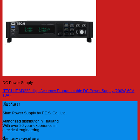
DC Power Supply
ITECH IT-M3233 High Accuracy Programmable DC Power Supply (200W, 60V,
10A)
เกี่ยวกับเรา
Siam Power Supply by F.E.S. Co., Ltd.
Authorized distributor in Thailand
With over 20 year-experience in
electrical engineering.
ที่อยู่และช่องทางติดต่อ