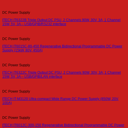
DC Power Supply
ITECH IT6322B Triple Output DC PSU, 2 Channels 90W, 30V, 3A; 1 Channel
15W, 5V, 3A – USB/GPIB/RS232 interface
DC Power Supply
ITECH IT6015C-80-450 Regenerative Bidirectional Programmable DC Power
Supply (15kW, 80V, 450A)
DC Power Supply
ITECH IT6322C Triple Output DC PSU, 2 Channels 90W, 30V, 3A; 1 Channel
15W, 5V, 3A – USB/GPIB/LAN interface
DC Power Supply
ITECH IT-M3120 Ultra-compact Wide Range DC Power Supply (850W, 20V,
100A)
DC Power Supply
ITECH IT6012C-300-150 Regenerative Bidirectional Programmable DC Power