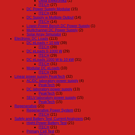
Delta Elektronika
(1)
ITECH
(27)
DC Power Supply Modular
(15)
ITECH
(15)
DC Supply w Multiple Output
(14)
ITECH
(14)
Lower Power Bench DC Power Supply
(1)
Multichannel DC Power Supply
(2)
Solar Array Simulator
(1)
Electronic DC Loads
(113)
DC eLoads > 10 kW
(39)
ITECH
(39)
DC eLoads 0-1000 W
(29)
ITECH
(29)
DC eLoads 1000 W to 10 kW
(31)
ITECH
(31)
Modular DC eLoads
(10)
ITECH
(10)
Linear power supply PeakTech
(32)
AC/DC laboratory power supply
(4)
PeakTech
(4)
DC laboratory power supply
(13)
PeakTech
(13)
SELV laboratory power supply
(15)
PeakTech
(15)
Regenerative
(21)
Regenerative Power System
(21)
ITECH
(21)
Safety and Battery Test, Current Analyzers
(34)
Hight Power Battery Test
(21)
ITECH
(21)
Primary Cell Test
(3)