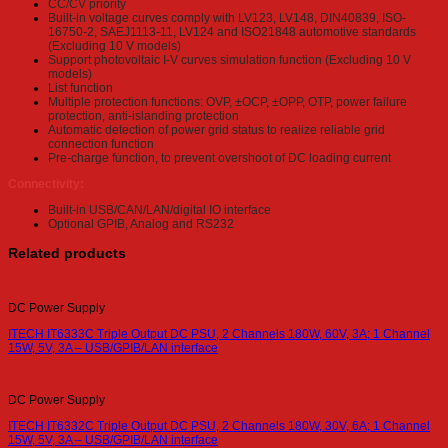
CC/CV priority
Built-in voltage curves comply with LV123, LV148, DIN40839, ISO-
16750-2, SAEJ1113-11, LV124 and ISO21848 automotive standards
(Excluding 10 V models)
Support photovoltaic I-V curves simulation function (Excluding 10 V
models)
List function
Multiple protection functions: OVP, ±OCP, ±OPP, OTP, power failure
protection, anti-islanding protection
Automatic detection of power grid status to realize reliable grid
connection function
Pre-charge function, to prevent overshoot of DC loading current
Connectivity:
Built-in USB/CAN/LAN/digital IO interface
Optional GPIB, Analog and RS232
Related products
DC Power Supply
ITECH IT6333C Triple Output DC PSU, 2 Channels 180W, 60V, 3A; 1 Channel
15W, 5V, 3A – USB/GPIB/LAN interface
DC Power Supply
ITECH IT6332C Triple Output DC PSU, 2 Channels 180W, 30V, 6A; 1 Channel
15W, 5V, 3A – USB/GPIB/LAN interface