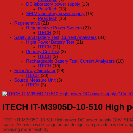
DC laboratory power supply
(13)
PeakTech
(13)
SELV laboratory power supply
(15)
PeakTech
(15)
Regenerative
(21)
Regenerative Power System
(21)
ITECH
(21)
Safety and Battery Test, Current Analyzers
(34)
Hight Power Battery Test
(21)
ITECH
(21)
Primary Cell Test
(3)
ITECH
(3)
Rechargeable Battery Test, Current Analyzers
(10)
ITECH
(10)
Solar Array Simulator
(29)
ITECH
(29)
Source Measure Unit
(3)
ITECH
(3)
ITECH IT-M3905D-10-510 High p
ITECH IT-M3905D-10-510 High power DC power supply (10V, 510A, 5
space. Also with wide-range output design, can provide a wider rang
providing more flexibility.