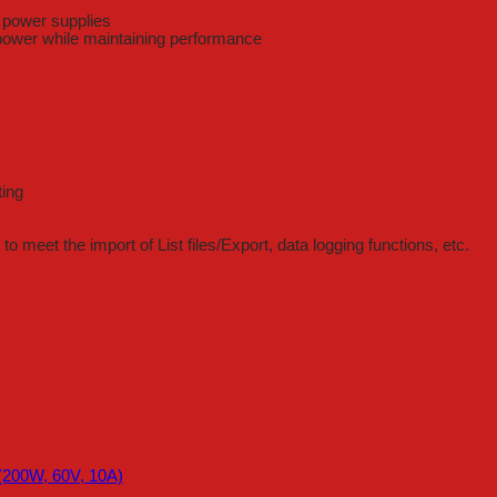
e power supplies
 power while maintaining performance
ting
o meet the import of List files/Export, data logging functions, etc.
200W, 60V, 10A)