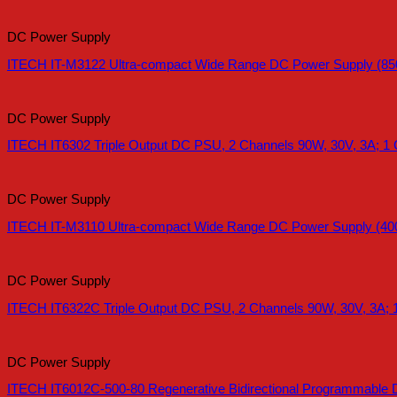
DC Power Supply
ITECH IT-M3122 Ultra-compact Wide Range DC Power Supply (85
DC Power Supply
ITECH IT6302 Triple Output DC PSU, 2 Channels 90W, 30V, 3A; 1 
DC Power Supply
ITECH IT-M3110 Ultra-compact Wide Range DC Power Supply (40
DC Power Supply
ITECH IT6322C Triple Output DC PSU, 2 Channels 90W, 30V, 3A; 
DC Power Supply
ITECH IT6012C-500-80 Regenerative Bidirectional Programmable 