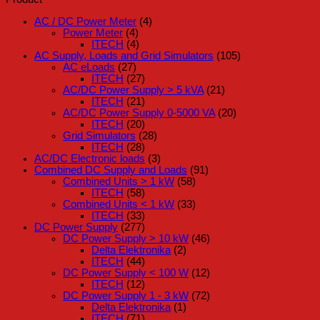
AC / DC Power Meter
(4)
Power Meter
(4)
ITECH
(4)
AC Supply, Loads and Grid Simulators
(105)
AC eLoads
(27)
ITECH
(27)
AC/DC Power Supply > 5 kVA
(21)
ITECH
(21)
AC/DC Power Supply 0-5000 VA
(20)
ITECH
(20)
Grid Simulators
(28)
ITECH
(28)
AC/DC Electronic loads
(3)
Combined DC Supply and Loads
(91)
Combined Units > 1 kW
(58)
ITECH
(58)
Combined Units < 1 kW
(33)
ITECH
(33)
DC Power Supply
(277)
DC Power Supply > 10 kW
(46)
Delta Elektronika
(2)
ITECH
(44)
DC Power Supply < 100 W
(12)
ITECH
(12)
DC Power Supply 1 - 3 kW
(72)
Delta Elektronika
(1)
ITECH
(71)