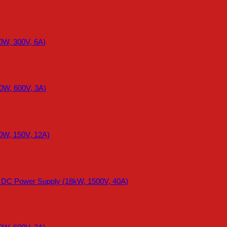
0W, 300V, 6A)
0W, 600V, 3A)
0W, 150V, 12A)
e DC Power Supply (18kW, 1500V, 40A)