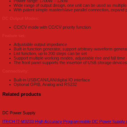
Power range: 1700W – 12kW
Wide range of output design, one unit can be used as multipl
With patent simple master/slave parallel connection, expand
DC Output Modes:
CC/CV mode with CC/CV priority function
Feature set:
Adjustable output impedance
Built-in function generator, support arbitrary-waveform genera
List function, up to 200 steps can be set
Support multiple working modes, adjustable rise and fall time
The front panel supports the insertion of USB storage devices t
Connectivity:
Built-in USB/CAN/LAN/digital IO interface
Optional GPIB, Analog and RS232
Related products
DC Power Supply
ITECH IT-M3233 High Accuracy Programmable DC Power Supply (