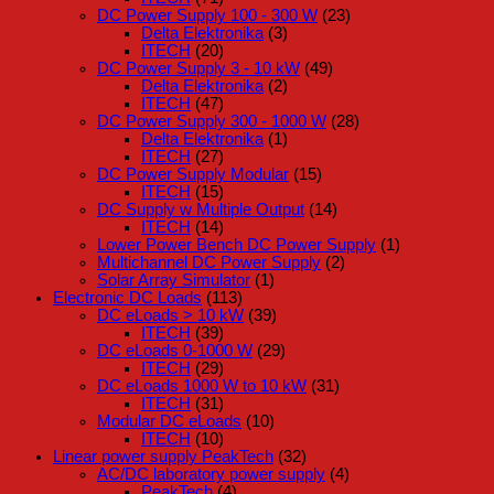
DC Power Supply 100 - 300 W
(23)
Delta Elektronika
(3)
ITECH
(20)
DC Power Supply 3 - 10 kW
(49)
Delta Elektronika
(2)
ITECH
(47)
DC Power Supply 300 - 1000 W
(28)
Delta Elektronika
(1)
ITECH
(27)
DC Power Supply Modular
(15)
ITECH
(15)
DC Supply w Multiple Output
(14)
ITECH
(14)
Lower Power Bench DC Power Supply
(1)
Multichannel DC Power Supply
(2)
Solar Array Simulator
(1)
Electronic DC Loads
(113)
DC eLoads > 10 kW
(39)
ITECH
(39)
DC eLoads 0-1000 W
(29)
ITECH
(29)
DC eLoads 1000 W to 10 kW
(31)
ITECH
(31)
Modular DC eLoads
(10)
ITECH
(10)
Linear power supply PeakTech
(32)
AC/DC laboratory power supply
(4)
PeakTech
(4)