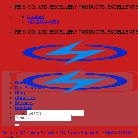
Skip
F.E.S. CO., LTD. EXCELLENT PRODUCTS, EXCELLENT
to
content
Contact
+66 2-064-4050
F.E.S. CO., LTD. EXCELLENT PRODUCTS, EXCELLENT
Home
Our Products
Blog
About Us
Services
Contact
Search
Search
for:
for:
Home
/
DC Power Supply
/
DC Power Supply 3 - 10 kW
/
ITECH
Product