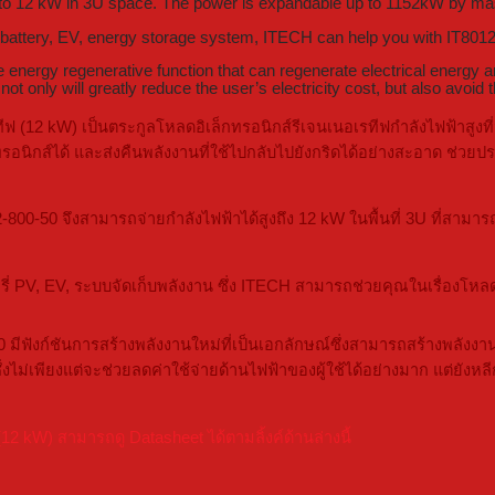
to 12 kW in 3U space. The power is expandable up to 1152kW by master
V battery, EV, energy storage system, ITECH can help you with IT8012
nergy regenerative function that can regenerate electrical energy and
 not only will greatly reduce the user’s electricity cost, but also avoi
ฟ (12 kW) เป็นตระกูลโหลดอิเล็กทรอนิกส์รีเจนเนอเรทีฟกำลังไฟฟ้าสูง
ิกส์ได้ และส่งคืนพลังงานที่ใช้ไปกลับไปยังกริดได้อย่างสะอาด ช่วยปร
-50 จึงสามารถจ่ายกำลังไฟฟ้าได้สูงถึง 12 kW ในพื้นที่ 3U ที่สามาร
รี่ PV, EV, ระบบจัดเก็บพลังงาน ซึ่ง ITECH สามารถช่วยคุณในเรื่องโหลด
 มีฟังก์ชันการสร้างพลังงานใหม่ที่เป็นเอกลักษณ์ซึ่งสามารถสร้างพลั
ม่เพียงแต่จะช่วยลดค่าใช้จ่ายด้านไฟฟ้าของผู้ใช้ได้อย่างมาก แต่ยังห
 kW) สามารถดู Datasheet ได้ตามลิ้งค์ด้านล่างนี้