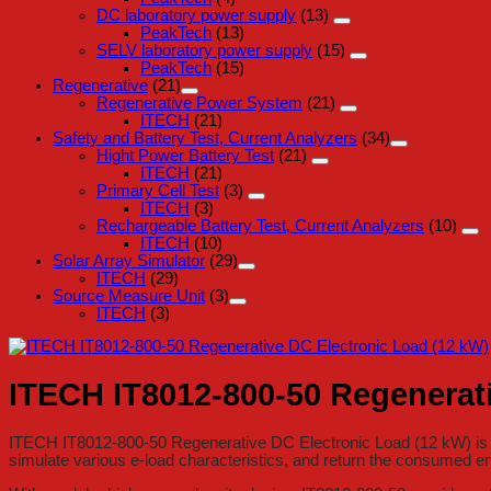
DC laboratory power supply
(13)
PeakTech
(13)
SELV laboratory power supply
(15)
PeakTech
(15)
Regenerative
(21)
Regenerative Power System
(21)
ITECH
(21)
Safety and Battery Test, Current Analyzers
(34)
Hight Power Battery Test
(21)
ITECH
(21)
Primary Cell Test
(3)
ITECH
(3)
Rechargeable Battery Test, Current Analyzers
(10)
ITECH
(10)
Solar Array Simulator
(29)
ITECH
(29)
Source Measure Unit
(3)
ITECH
(3)
ITECH IT8012-800-50 Regenerati
ITECH IT8012-800-50 Regenerative DC Electronic Load (12 kW) is a f
simulate various e-load characteristics, and return the consumed en