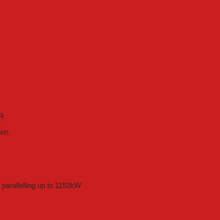
R
ion
parallelling up to 1152kW