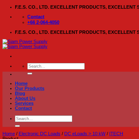
Skip
F.E.S. CO., LTD. EXCELLENT PRODUCTS, EXCELLENT
to
content
Contact
+66 2-064-4050
F.E.S. CO., LTD. EXCELLENT PRODUCTS, EXCELLENT
Search
for:
Home
Our Products
Blog
About Us
Services
Contact
Search
for:
Home
/
Electronic DC Loads
/
DC eLoads > 10 kW
/
ITECH
Product