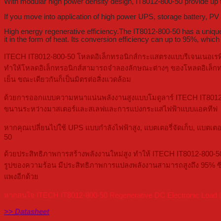
With modular high power density design, IT8012-800-50 provide up 
If you move into application of high power UPS, storage battery, P
High energy regenerative efficiency.The IT8012-800-50 has a unique e
it in the form of heat. Its conversion efficiency can up to 95%, which
ITECH IT8012-800-50 โหลดอิเล็กทรอนิกส์กระแสตรงแบบรีเจนเนอเรที
ทำให้โหลดอิเล็กทรอนิกส์สามารถจำลองลักษณะต่างๆ ของโหลดอิเล็กทรอน
เย็น ขณะเดียวกันก็เป็นมิตรต่อสิ่งแวดล้อม
ด้วยการออกแบบความหนาแน่นพลังงานสูงแบบโมดูลาร์ ITECH IT8012-800
ขนานระหว่างมาสเตอร์และสเลฟและการแบ่งกระแสไฟฟ้าแบบแอคทีฟ
หากคุณเปลี่ยนไปใช้ UPS แบบกำลังไฟฟ้าสูง, แบตเตอรี่จัดเก็บ, แบตเตอ
50
ด้วยประสิทธิภาพการสร้างพลังงานใหม่สูง ทำให้ ITECH IT8012-800-50
รูปของความร้อน มีประสิทธิภาพการแปลงพลังงานสามารถสูงถึง 95% ซึ่งไ
แพงอีกด้วย
หากสนใจ ITECH IT8012-800-50 Regenerative DC Electronic Load (12
>> Datasheet