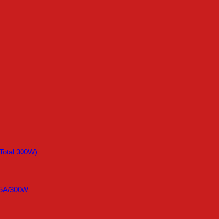
otal 300W)
45A/300W