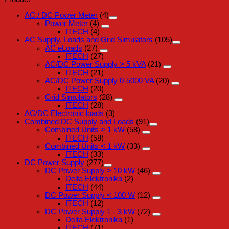
AC / DC Power Meter
(4)
Power Meter
(4)
ITECH
(4)
AC Supply, Loads and Grid Simulators
(105)
AC eLoads
(27)
ITECH
(27)
AC/DC Power Supply > 5 kVA
(21)
ITECH
(21)
AC/DC Power Supply 0-5000 VA
(20)
ITECH
(20)
Grid Simulators
(28)
ITECH
(28)
AC/DC Electronic loads
(3)
Combined DC Supply and Loads
(91)
Combined Units > 1 kW
(58)
ITECH
(58)
Combined Units < 1 kW
(33)
ITECH
(33)
DC Power Supply
(277)
DC Power Supply > 10 kW
(46)
Delta Elektronika
(2)
ITECH
(44)
DC Power Supply < 100 W
(12)
ITECH
(12)
DC Power Supply 1 - 3 kW
(72)
Delta Elektronika
(1)
ITECH
(71)