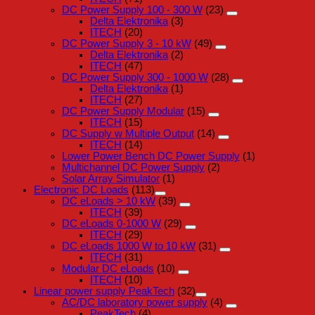
DC Power Supply 100 - 300 W
(23)
Delta Elektronika
(3)
ITECH
(20)
DC Power Supply 3 - 10 kW
(49)
Delta Elektronika
(2)
ITECH
(47)
DC Power Supply 300 - 1000 W
(28)
Delta Elektronika
(1)
ITECH
(27)
DC Power Supply Modular
(15)
ITECH
(15)
DC Supply w Multiple Output
(14)
ITECH
(14)
Lower Power Bench DC Power Supply
(1)
Multichannel DC Power Supply
(2)
Solar Array Simulator
(1)
Electronic DC Loads
(113)
DC eLoads > 10 kW
(39)
ITECH
(39)
DC eLoads 0-1000 W
(29)
ITECH
(29)
DC eLoads 1000 W to 10 kW
(31)
ITECH
(31)
Modular DC eLoads
(10)
ITECH
(10)
Linear power supply PeakTech
(32)
AC/DC laboratory power supply
(4)
PeakTech
(4)