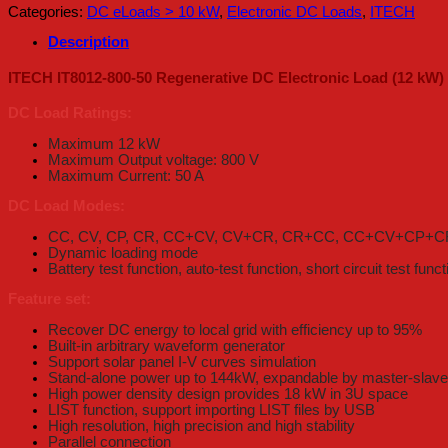
Categories:
DC eLoads > 10 kW
,
Electronic DC Loads
,
ITECH
Description
ITECH IT8012-800-50 Regenerative DC Electronic Load (12 kW)
DC Load Ratings:
Maximum 12 kW
Maximum Output voltage: 800 V
Maximum Current: 50 A
DC Load Modes:
CC, CV, CP, CR, CC+CV, CV+CR, CR+CC, CC+CV+CP+C
Dynamic loading mode
Battery test function, auto-test function, short circuit test funct
Feature set:
Recover DC energy to local grid with efficiency up to 95%
Built-in arbitrary waveform generator
Support solar panel I-V curves simulation
Stand-alone power up to 144kW, expandable by master-slave 
High power density design provides 18 kW in 3U space
LIST function, support importing LIST files by USB
High resolution, high precision and high stability
Parallel connection