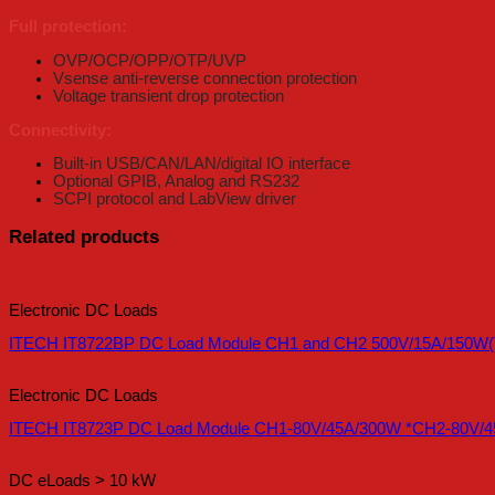
Full protection:
OVP/OCP/OPP/OTP/UVP
Vsense anti-reverse connection protection
Voltage transient drop protection
Connectivity:
Built-in USB/CAN/LAN/digital IO interface
Optional GPIB, Analog and RS232
SCPI protocol and LabView driver
Related products
Electronic DC Loads
ITECH IT8722BP DC Load Module CH1 and CH2 500V/15A/150W(T
Electronic DC Loads
ITECH IT8723P DC Load Module CH1-80V/45A/300W *CH2-80V/
DC eLoads > 10 kW