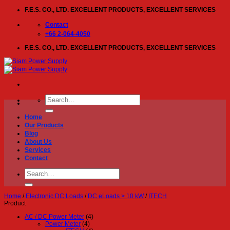
Skip
F.E.S. CO., LTD. EXCELLENT PRODUCTS, EXCELLENT SERVICES
to
content
Contact
+66 2-064-4050
F.E.S. CO., LTD. EXCELLENT PRODUCTS, EXCELLENT SERVICES
Search
for:
Home
Our Products
Blog
About Us
Services
Contact
Search
for:
Home
/
Electronic DC Loads
/
DC eLoads > 10 kW
/
ITECH
Product
AC / DC Power Meter
(4)
Power Meter
(4)