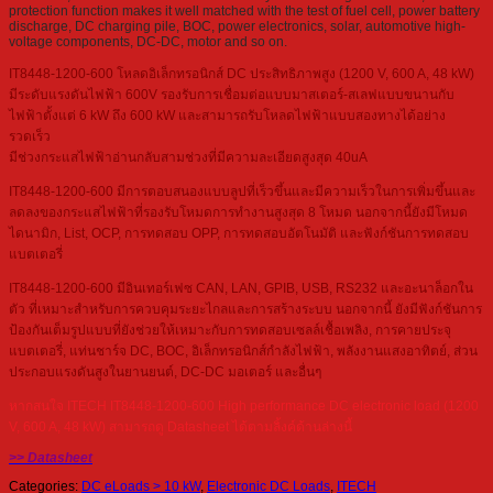
protection function makes it well matched with the test of fuel cell, power battery
discharge, DC charging pile, BOC, power electronics, solar, automotive high-
voltage components, DC-DC, motor and so on.
IT8448-1200-600 โหลดอิเล็กทรอนิกส์ DC ประสิทธิภาพสูง (1200 V, 600 A, 48 kW)
มีระดับแรงดันไฟฟ้า 600V รองรับการเชื่อมต่อแบบมาสเตอร์-สเลฟแบบขนานกับ
ไฟฟ้าตั้งแต่ 6 kW ถึง 600 kW และสามารถรับโหลดไฟฟ้าแบบสองทางได้อย่าง
รวดเร็ว
มีช่วงกระแสไฟฟ้าอ่านกลับสามช่วงที่มีความละเอียดสูงสุด 40uA
IT8448-1200-600 มีการตอบสนองแบบลูปที่เร็วขึ้นและมีความเร็วในการเพิ่มขึ้นและ
ลดลงของกระแสไฟฟ้าที่รองรับโหมดการทำงานสูงสุด 8 โหมด นอกจากนี้ยังมีโหมด
ไดนามิก, List, OCP, การทดสอบ OPP, การทดสอบอัตโนมัติ และฟังก์ชันการทดสอบ
แบตเตอรี่
IT8448-1200-600 มีอินเทอร์เฟซ CAN, LAN, GPIB, USB, RS232 และอะนาล็อกใน
ตัว ที่เหมาะสำหรับการควบคุมระยะไกลและการสร้างระบบ นอกจากนี้ ยังมีฟังก์ชันการ
ป้องกันเต็มรูปแบบที่ยังช่วยให้เหมาะกับการทดสอบเซลล์เชื้อเพลิง, การคายประจุ
แบตเตอรี่, แท่นชาร์จ DC, BOC, อิเล็กทรอนิกส์กำลังไฟฟ้า, พลังงานแสงอาทิตย์, ส่วน
ประกอบแรงดันสูงในยานยนต์, DC-DC มอเตอร์ และอื่นๆ
หากสนใจ ITECH IT8448-1200-600 High performance DC electronic load (1200
V, 600 A, 48 kW) สามารถดู Datasheet ได้ตามลิ้งค์ด้านล่างนี้
>> Datasheet
Categories:
DC eLoads > 10 kW
,
Electronic DC Loads
,
ITECH