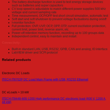
The battery discharge function is used to test energy storage devices
such as batteries and super capacitors
CV loop speed is adjustable to match different power supplies 500 kHz
voltage and current sampling rate
Time measurement, OCP/OPP test short circuit simulation, automatic test
Soft start and soft shutdown to prevent voltage fluctuations during on/off
I-monitor function
Full protection: OVP, UVP, OCP, OPP, OTP, current oscillation protection,
current limit, power limit, reverse alarm, etc.
Power-off retention memory function, recording up to 100 groups data
Independent control, easy to maintain and install.
Connectivity:
Built-in standard LAN, USB, RS232, GPIB, CAN and analog, IO interface
LabVIEW driver and SCPI protocol
Related products
Electronic DC Loads
ITECH IT8702P DC Load Main Frame with USB, RS232,Ethernet
DC eLoads > 10 kW
ITECH IT8448-600-1200 High performance DC electronic load (600 V, 1200 A,
48 kW)