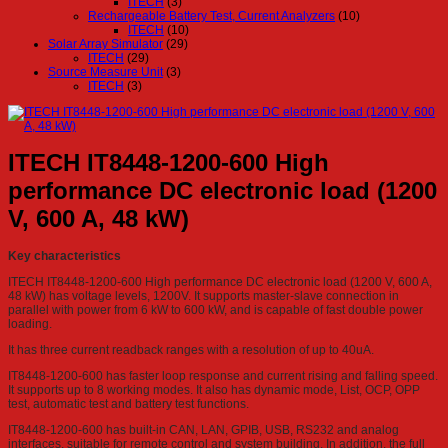
ITECH
(3)
Rechargeable Battery Test, Current Analyzers
(10)
ITECH
(10)
Solar Array Simulator
(29)
ITECH
(29)
Source Measure Unit
(3)
ITECH
(3)
ITECH IT8448-1200-600 High
performance DC electronic load (1200
V, 600 A, 48 kW)
Key characteristics
ITECH IT8448-1200-600 High performance DC electronic load (1200 V, 600 A,
48 kW) has voltage levels, 1200V. It supports master-slave connection in
parallel with power from 6 kW to 600 kW, and is capable of fast double power
loading.
It has three current readback ranges with a resolution of up to 40uA.
IT8448-1200-600 has faster loop response and current rising and falling speed.
It supports up to 8 working modes. It also has dynamic mode, List, OCP, OPP
test, automatic test and battery test functions.
IT8448-1200-600 has built-in CAN, LAN, GPIB, USB, RS232 and analog
interfaces, suitable for remote control and system building. In addition, the full