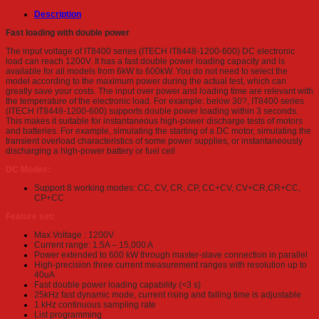
Description
Fast loading with double power
The input voltage of IT8400 series (ITECH IT8448-1200-600) DC electronic
load can reach 1200V. It has a fast double power loading capacity and is
available for all models from 6kW to 600kW. You do not need to select the
model according to the maximum power during the actual test, which can
greatly save your costs. The input over power and loading time are relevant with
the temperature of the electronic load. For example: below 30?, IT8400 series
(ITECH IT8448-1200-600) supports double power loading within 3 seconds.
This makes it suitable for instantaneous high-power discharge tests of motors
and batteries. For example, simulating the starting of a DC motor, simulating the
transient overload characteristics of some power supplies, or instantaneously
discharging a high-power battery or fuel cell
DC Modes:
Support 8 working modes: CC, CV, CR, CP, CC+CV, CV+CR,CR+CC,
CP+CC
Feature set:
Max.Voltage : 1200V
Current range: 1.5A – 15,000 A
Power extended to 600 kW through master-slave connection in parallel
High-precision three current measurement ranges with resolution up to
40uA
Fast double power loading capability (<3 s)
25kHz fast dynamic mode, current rising and falling time is adjustable
1 kHz continuous sampling rate
List programming