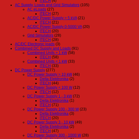
ITECH
(4)
AC Supply, Loads and Grid Simulators
(105)
AC eLoads
(27)
ITECH
(27)
AC/DC Power Supply > 5 kVA
(21)
ITECH
(21)
AC/DC Power Supply 0-5000 VA
(20)
ITECH
(20)
Grid Simulators
(28)
ITECH
(28)
AC/DC Electronic loads
(3)
Combined DC Supply and Loads
(91)
Combined Units > 1 kW
(58)
ITECH
(58)
Combined Units < 1 kW
(33)
ITECH
(33)
DC Power Supply
(277)
DC Power Supply > 10 kW
(46)
Delta Elektronika
(2)
ITECH
(44)
DC Power Supply < 100 W
(12)
ITECH
(12)
DC Power Supply 1 - 3 kW
(72)
Delta Elektronika
(1)
ITECH
(71)
DC Power Supply 100 - 300 W
(23)
Delta Elektronika
(3)
ITECH
(20)
DC Power Supply 3 - 10 kW
(49)
Delta Elektronika
(2)
ITECH
(47)
DC Power Supply 300 - 1000 W
(28)