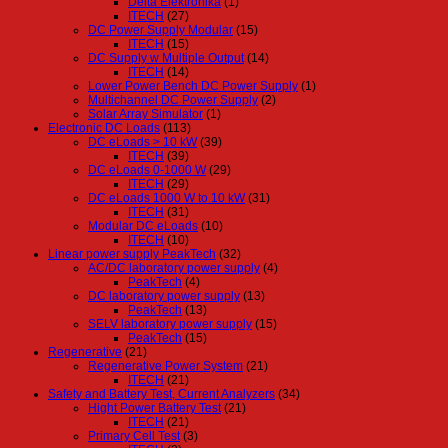
Delta Elektronika
(1)
ITECH
(27)
DC Power Supply Modular
(15)
ITECH
(15)
DC Supply w Multiple Output
(14)
ITECH
(14)
Lower Power Bench DC Power Supply
(1)
Multichannel DC Power Supply
(2)
Solar Array Simulator
(1)
Electronic DC Loads
(113)
DC eLoads > 10 kW
(39)
ITECH
(39)
DC eLoads 0-1000 W
(29)
ITECH
(29)
DC eLoads 1000 W to 10 kW
(31)
ITECH
(31)
Modular DC eLoads
(10)
ITECH
(10)
Linear power supply PeakTech
(32)
AC/DC laboratory power supply
(4)
PeakTech
(4)
DC laboratory power supply
(13)
PeakTech
(13)
SELV laboratory power supply
(15)
PeakTech
(15)
Regenerative
(21)
Regenerative Power System
(21)
ITECH
(21)
Safety and Battery Test, Current Analyzers
(34)
Hight Power Battery Test
(21)
ITECH
(21)
Primary Cell Test
(3)