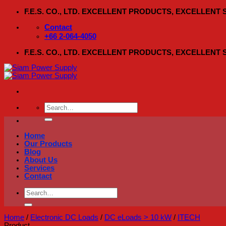
Skip
F.E.S. CO., LTD. EXCELLENT PRODUCTS, EXCELLENT
to
content
Contact
+66 2-064-4050
F.E.S. CO., LTD. EXCELLENT PRODUCTS, EXCELLENT
Search
for:
Home
Our Products
Blog
About Us
Services
Contact
Search
for:
Home
/
Electronic DC Loads
/
DC eLoads > 10 kW
/
ITECH
Product