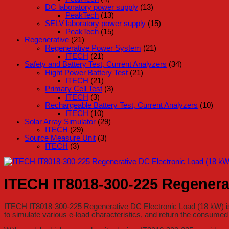
DC laboratory power supply
(13)
PeakTech
(13)
SELV laboratory power supply
(15)
PeakTech
(15)
Regenerative
(21)
Regenerative Power System
(21)
ITECH
(21)
Safety and Battery Test, Current Analyzers
(34)
Hight Power Battery Test
(21)
ITECH
(21)
Primary Cell Test
(3)
ITECH
(3)
Rechargeable Battery Test, Current Analyzers
(10)
ITECH
(10)
Solar Array Simulator
(29)
ITECH
(29)
Source Measure Unit
(3)
ITECH
(3)
ITECH IT8018-300-225 Regenerat
ITECH IT8018-300-225 Regenerative DC Electronic Load (18 kW) is a 
to simulate various e-load characteristics, and return the consumed