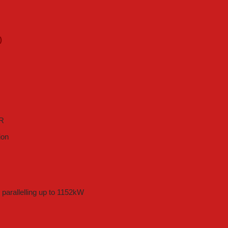
)
R
ion
parallelling up to 1152kW