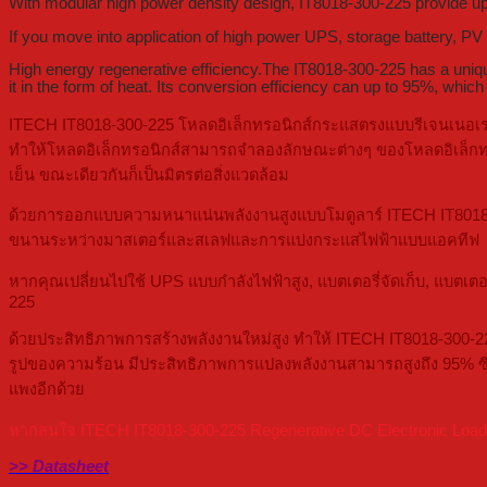
With modular high power density design, IT8018-300-225 provide up
If you move into application of high power UPS, storage battery, P
High energy regenerative efficiency.The IT8018-300-225 has a unique
it in the form of heat. Its conversion efficiency can up to 95%, which
ITECH IT8018-300-225 โหลดอิเล็กทรอนิกส์กระแสตรงแบบรีเจนเนอเรท
ทำให้โหลดอิเล็กทรอนิกส์สามารถจำลองลักษณะต่างๆ ของโหลดอิเล็กทรอน
เย็น ขณะเดียวกันก็เป็นมิตรต่อสิ่งแวดล้อม
ด้วยการออกแบบความหนาแน่นพลังงานสูงแบบโมดูลาร์ ITECH IT8018-300
ขนานระหว่างมาสเตอร์และสเลฟและการแบ่งกระแสไฟฟ้าแบบแอคทีฟ
หากคุณเปลี่ยนไปใช้ UPS แบบกำลังไฟฟ้าสูง, แบตเตอรี่จัดเก็บ, แบตเตอ
225
ด้วยประสิทธิภาพการสร้างพลังงานใหม่สูง ทำให้ ITECH IT8018-300-22
รูปของความร้อน มีประสิทธิภาพการแปลงพลังงานสามารถสูงถึง 95% ซึ่งไ
แพงอีกด้วย
หากสนใจ ITECH IT8018-300-225 Regenerative DC Electronic Load (1
>> Datasheet