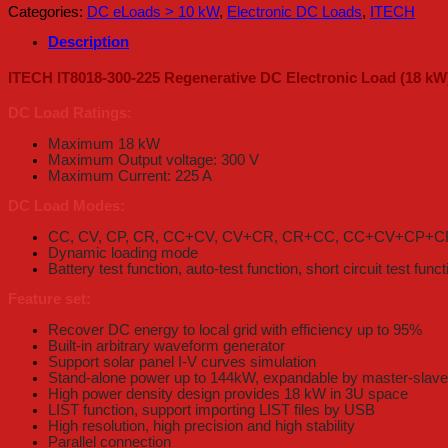
Categories:
DC eLoads > 10 kW
,
Electronic DC Loads
,
ITECH
Description
ITECH IT8018-300-225 Regenerative DC Electronic Load (18 kW
DC Load Ratings:
Maximum 18 kW
Maximum Output voltage: 300 V
Maximum Current: 225 A
DC Load Modes:
CC, CV, CP, CR, CC+CV, CV+CR, CR+CC, CC+CV+CP+C
Dynamic loading mode
Battery test function, auto-test function, short circuit test funct
Feature set:
Recover DC energy to local grid with efficiency up to 95%
Built-in arbitrary waveform generator
Support solar panel I-V curves simulation
Stand-alone power up to 144kW, expandable by master-slave 
High power density design provides 18 kW in 3U space
LIST function, support importing LIST files by USB
High resolution, high precision and high stability
Parallel connection