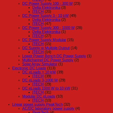
DC Power Supply 100 - 300 W
(23)
Delta Elektronika
(3)
ITECH
(20)
DC Power Supply 3 - 10 kW
(49)
Delta Elektronika
(2)
ITECH
(47)
DC Power Supply 300 - 1000 W
(28)
Delta Elektronika
(1)
ITECH
(27)
DC Power Supply Modular
(15)
ITECH
(15)
DC Supply w Multiple Output
(14)
ITECH
(14)
Lower Power Bench DC Power Supply
(1)
Multichannel DC Power Supply
(2)
Solar Array Simulator
(1)
Electronic DC Loads
(113)
DC eLoads > 10 kW
(39)
ITECH
(39)
DC eLoads 0-1000 W
(29)
ITECH
(29)
DC eLoads 1000 W to 10 kW
(31)
ITECH
(31)
Modular DC eLoads
(10)
ITECH
(10)
Linear power supply PeakTech
(32)
AC/DC laboratory power supply
(4)
PeakTech
(4)