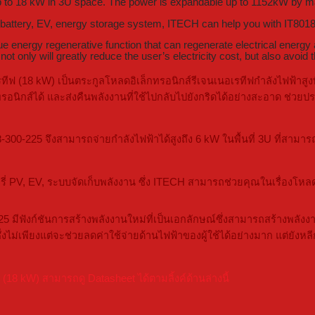
 to 18 kW in 3U space. The power is expandable up to 1152kW by mast
V battery, EV, energy storage system, ITECH can help you with IT8018
 energy regenerative function that can regenerate electrical energy an
 not only will greatly reduce the user’s electricity cost, but also avoi
ีฟ (18 kW) เป็นตระกูลโหลดอิเล็กทรอนิกส์รีเจนเนอเรทีฟกำลังไฟฟ้าสู
ิกส์ได้ และส่งคืนพลังงานที่ใช้ไปกลับไปยังกริดได้อย่างสะอาด ช่วยปร
-225 จึงสามารถจ่ายกำลังไฟฟ้าได้สูงถึง 6 kW ในพื้นที่ 3U ที่สามาร
รี่ PV, EV, ระบบจัดเก็บพลังงาน ซึ่ง ITECH สามารถช่วยคุณในเรื่องโหลด
5 มีฟังก์ชันการสร้างพลังงานใหม่ที่เป็นเอกลักษณ์ซึ่งสามารถสร้างพล
ม่เพียงแต่จะช่วยลดค่าใช้จ่ายด้านไฟฟ้าของผู้ใช้ได้อย่างมาก แต่ยังห
8 kW) สามารถดู Datasheet ได้ตามลิ้งค์ด้านล่างนี้