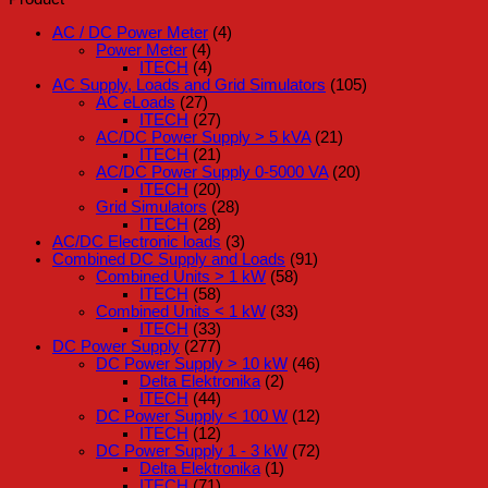
AC / DC Power Meter
(4)
Power Meter
(4)
ITECH
(4)
AC Supply, Loads and Grid Simulators
(105)
AC eLoads
(27)
ITECH
(27)
AC/DC Power Supply > 5 kVA
(21)
ITECH
(21)
AC/DC Power Supply 0-5000 VA
(20)
ITECH
(20)
Grid Simulators
(28)
ITECH
(28)
AC/DC Electronic loads
(3)
Combined DC Supply and Loads
(91)
Combined Units > 1 kW
(58)
ITECH
(58)
Combined Units < 1 kW
(33)
ITECH
(33)
DC Power Supply
(277)
DC Power Supply > 10 kW
(46)
Delta Elektronika
(2)
ITECH
(44)
DC Power Supply < 100 W
(12)
ITECH
(12)
DC Power Supply 1 - 3 kW
(72)
Delta Elektronika
(1)
ITECH
(71)