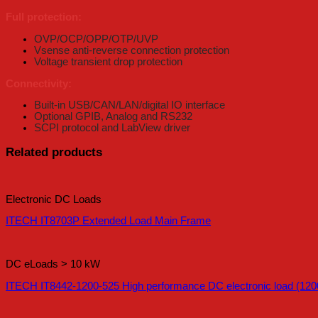
Full protection:
OVP/OCP/OPP/OTP/UVP
Vsense anti-reverse connection protection
Voltage transient drop protection
Connectivity:
Built-in USB/CAN/LAN/digital IO interface
Optional GPIB, Analog and RS232
SCPI protocol and LabView driver
Related products
Electronic DC Loads
ITECH IT8703P Extended Load Main Frame
DC eLoads > 10 kW
ITECH IT8442-1200-525 High performance DC electronic load (120