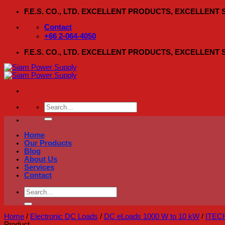
Skip
F.E.S. CO., LTD. EXCELLENT PRODUCTS, EXCELLENT
to
content
Contact
+66 2-064-4050
F.E.S. CO., LTD. EXCELLENT PRODUCTS, EXCELLENT
Search
for:
Home
Our Products
Blog
About Us
Services
Contact
Search
for:
Home
/
Electronic DC Loads
/
DC eLoads 1000 W to 10 kW
/
ITEC
Product