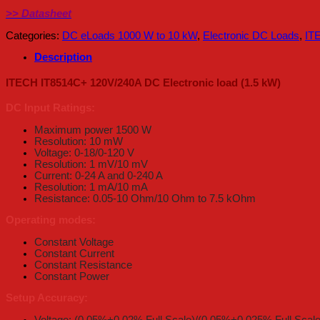
>> Datasheet
Categories:
DC eLoads 1000 W to 10 kW
,
Electronic DC Loads
,
IT
Description
ITECH IT8514C+ 120V/240A DC Electronic load (1.5 kW)
DC Input Ratings:
Maximum power 1500 W
Resolution: 10 mW
Voltage: 0-18/0-120 V
Resolution: 1 mV/10 mV
Current: 0-24 A and 0-240 A
Resolution: 1 mA/10 mA
Resistance: 0.05-10 Ohm/10 Ohm to 7.5 kOhm
Operating modes:
Constant Voltage
Constant Current
Constant Resistance
Constant Power
Setup Accuracy:
Voltage: (0.05%+0.02% Full Scale)/(0.05%+0.025% Full Scale