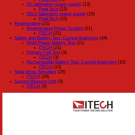
DC laboratory power supply
(13)
PeakTech
(13)
SELV laboratory power supply
(15)
PeakTech
(15)
Regenerative
(21)
Regenerative Power System
(21)
ITECH
(21)
Safety and Battery Test, Current Analyzers
(34)
Hight Power Battery Test
(21)
ITECH
(21)
Primary Cell Test
(3)
ITECH
(3)
Rechargeable Battery Test, Current Analyzers
(10)
ITECH
(10)
Solar Array Simulator
(29)
ITECH
(29)
Source Measure Unit
(3)
ITECH
(3)