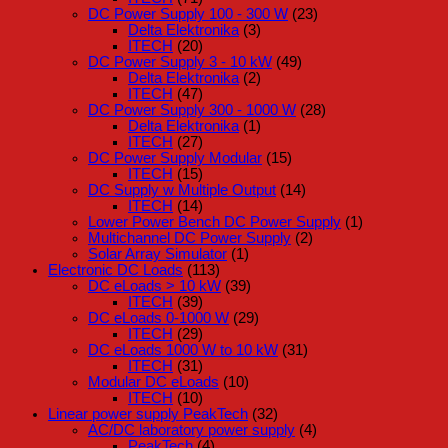
DC Power Supply 100 - 300 W
(23)
Delta Elektronika
(3)
ITECH
(20)
DC Power Supply 3 - 10 kW
(49)
Delta Elektronika
(2)
ITECH
(47)
DC Power Supply 300 - 1000 W
(28)
Delta Elektronika
(1)
ITECH
(27)
DC Power Supply Modular
(15)
ITECH
(15)
DC Supply w Multiple Output
(14)
ITECH
(14)
Lower Power Bench DC Power Supply
(1)
Multichannel DC Power Supply
(2)
Solar Array Simulator
(1)
Electronic DC Loads
(113)
DC eLoads > 10 kW
(39)
ITECH
(39)
DC eLoads 0-1000 W
(29)
ITECH
(29)
DC eLoads 1000 W to 10 kW
(31)
ITECH
(31)
Modular DC eLoads
(10)
ITECH
(10)
Linear power supply PeakTech
(32)
AC/DC laboratory power supply
(4)
PeakTech
(4)