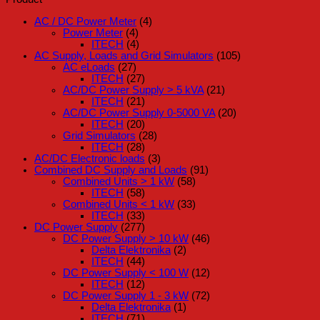
AC / DC Power Meter
(4)
Power Meter
(4)
ITECH
(4)
AC Supply, Loads and Grid Simulators
(105)
AC eLoads
(27)
ITECH
(27)
AC/DC Power Supply > 5 kVA
(21)
ITECH
(21)
AC/DC Power Supply 0-5000 VA
(20)
ITECH
(20)
Grid Simulators
(28)
ITECH
(28)
AC/DC Electronic loads
(3)
Combined DC Supply and Loads
(91)
Combined Units > 1 kW
(58)
ITECH
(58)
Combined Units < 1 kW
(33)
ITECH
(33)
DC Power Supply
(277)
DC Power Supply > 10 kW
(46)
Delta Elektronika
(2)
ITECH
(44)
DC Power Supply < 100 W
(12)
ITECH
(12)
DC Power Supply 1 - 3 kW
(72)
Delta Elektronika
(1)
ITECH
(71)