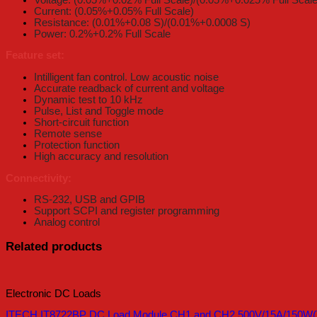
Current: (0.05%+0.05% Full Scale)
Resistance: (0.01%+0.08 S)/(0.01%+0.0008 S)
Power: 0.2%+0.2% Full Scale
Feature set:
Intilligent fan control. Low acoustic noise
Accurate readback of current and voltage
Dynamic test to 10 kHz
Pulse, List and Toggle mode
Short-circuit function
Remote sense
Protection function
High accuracy and resolution
Connectivity:
RS-232, USB and GPIB
Support SCPI and register programming
Analog control
Related products
Electronic DC Loads
ITECH IT8722BP DC Load Module CH1 and CH2 500V/15A/150W(T