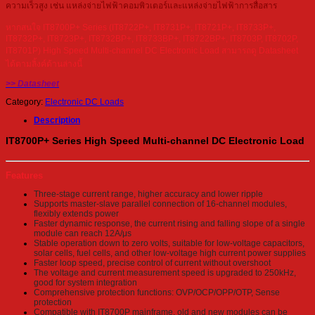
ความเร็วสูง เช่น แหล่งจ่ายไฟฟ้าคอมพิวเตอร์และแหล่งจ่ายไฟฟ้าการสื่อสาร
หากสนใจ IT8700P+ Series (IT8722P+, IT8731P+, IT8721P+, IT8733P+,
IT8732P+, IT8723P+, IT8732BP+, IT8733BP+, IT8722BP+, IT8703P, IT8702P,
IT8701P) High Speed Multi-channel DC Electronic Load สามารถดู Datasheet
ได้ตามลิ้งค์ด้านล่างนี้
>> Datasheet
Category:
Electronic DC Loads
Description
IT8700P+ Series High Speed Multi-channel DC Electronic Load
Features
Three-stage current range, higher accuracy and lower ripple
Supports master-slave parallel connection of 16-channel modules,
flexibly extends power
Faster dynamic response, the current rising and falling slope of a single
module can reach 12A/μs
Stable operation down to zero volts, suitable for low-voltage capacitors,
solar cells, fuel cells, and other low-voltage high current power supplies
Faster loop speed, precise control of current without overshoot
The voltage and current measurement speed is upgraded to 250kHz,
good for system integration
Comprehensive protection functions: OVP/OCP/OPP/OTP, Sense
protection
Compatible with IT8700P mainframe, old and new modules can be