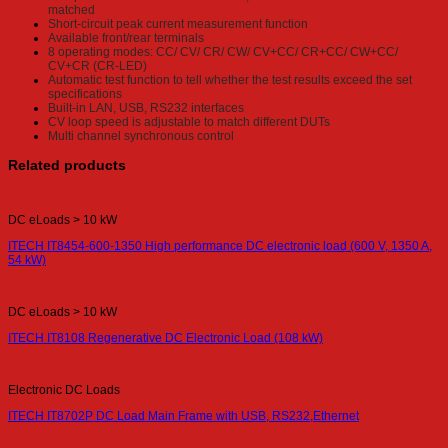
matched
Short-circuit peak current measurement function
Available front/rear terminals
8 operating modes: CC/ CV/ CR/ CW/ CV+CC/ CR+CC/ CW+CC/
CV+CR (CR-LED)
Automatic test function to tell whether the test results exceed the set
specifications
Built-in LAN, USB, RS232 interfaces
CV loop speed is adjustable to match different DUTs
Multi channel synchronous control
Related products
DC eLoads > 10 kW
ITECH IT8454-600-1350 High performance DC electronic load (600 V, 1350 A,
54 kW)
DC eLoads > 10 kW
ITECH IT8108 Regenerative DC Electronic Load (108 kW)
Electronic DC Loads
ITECH IT8702P DC Load Main Frame with USB, RS232,Ethernet