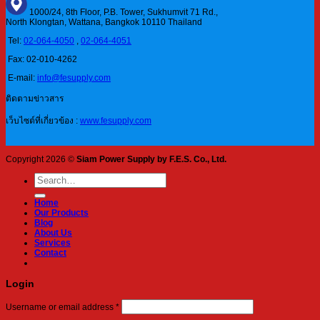
1000/24, 8th Floor, P.B. Tower, Sukhumvit 71 Rd.,
North Klongtan, Wattana, Bangkok 10110 Thailand
Tel:
02-064-4050
,
02-064-4051
Fax: 02-010-4262
E-mail:
info@fesupply.com
ติดตามข่าวสาร
เว็บไซต์ที่เกี่ยวข้อง :
www.fesupply.com
Copyright 2026 ©
Siam Power Supply by F.E.S. Co., Ltd.
Search
for:
Home
Our Products
Blog
About Us
Services
Contact
Login
Required
Username or email address
*