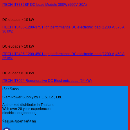
ITECH IT8732BP DC Load Module 300W (500V, 20A)
DC eLoads > 10 kW
ITECH IT8436-1200-375 High performance DC electronic load (1200 V, 375 A,
30 kW)
DC eLoads > 10 kW
ITECH IT8436-1200-450 High performance DC electronic load (1200 V, 450 A,
36 kW)
DC eLoads > 10 kW
ITECH IT8054 Regenerative DC Electronic Load (54 kW)
เกี่ยวกับเรา
Siam Power Supply by F.E.S. Co., Ltd.
Authorized distributor in Thailand
With over 20 year-experience in
electrical engineering.
ที่อยู่และช่องทางติดต่อ