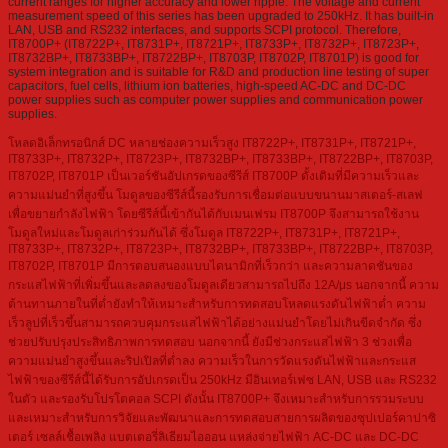
current ranges for higher accuracy and lower ripple. The voltage and current
measurement speed of this series has been upgraded to 250kHz. It has built-in
LAN, USB and RS232 interfaces, and supports SCPI protocol. Therefore,
IT8700P+ (IT8722P+, IT8731P+, IT8721P+, IT8733P+, IT8732P+, IT8723P+,
IT8732BP+, IT8733BP+, IT8722BP+, IT8703P, IT8702P, IT8701P) is good for
system integration and is suitable for R&D and production line testing of super
capacitors, fuel cells, lithium ion batteries, high-speed AC-DC and DC-DC
power supplies such as computer power supplies and communication power
supplies.
โหลดอิเล็กทรอนิกส์ DC หลายช่องความเร็วสูง IT8722P+, IT8731P+, IT8721P+,
IT8733P+, IT8732P+, IT8723P+, IT8732BP+, IT8733BP+, IT8722BP+, IT8703P,
IT8702P, IT8701P เป็นเวอร์ชันอัปเกรดของซีรีส์ IT8700P ดั้งเดิมที่มีความเร็วและ
ความแม่นยำที่สูงขึ้น โมดูลของซีรีส์นี้รองรับการเชื่อมต่อแบบขนานมาสเตอร์-สเลฟ
เพื่อขยายกำลังไฟฟ้า โดยซีรีส์นี้เข้ากันได้กับเมนเฟรม IT8700P จึงสามารถใช้งาน
โมดูลใหม่และโมดูลเก่าร่วมกันได้ ซึ่งโมดูล IT8722P+, IT8731P+, IT8721P+,
IT8733P+, IT8732P+, IT8723P+, IT8732BP+, IT8733BP+, IT8722BP+, IT8703P,
IT8702P, IT8701P มีการตอบสนองแบบไดนามิกที่เร็วกว่า และความลาดชันของ
กระแสไฟฟ้าที่เพิ่มขึ้นและลดลงของโมดูลเดียวสามารถไปถึง 12A/μs นอกจากนี้ ความ
ต้านทานภายในที่ต่ำยังทำให้เหมาะสำหรับการทดสอบโหลดแรงดันไฟฟ้าต่ำ ความ
เร็วลูปที่เร็วขึ้นสามารถควบคุมกระแสไฟฟ้าได้อย่างแม่นยำโดยไม่เกินขีดจำกัด ซึ่ง
ช่วยปรับปรุงประสิทธิภาพการทดสอบ นอกจากนี้ ยังมีช่วงกระแสไฟฟ้า 3 ช่วงเพื่อ
ความแม่นยำสูงขึ้นและริปเปิลที่ต่ำลง ความเร็วในการวัดแรงดันไฟฟ้าและกระแส
ไฟฟ้าของซีรีส์นี้ได้รับการอัปเกรดเป็น 250kHz มีอินเทอร์เฟซ LAN, USB และ RS232
ในตัว และรองรับโปรโตคอล SCPI ดังนั้น IT8700P+ จึงเหมาะสำหรับการรวมระบบ
และเหมาะสำหรับการวิจัยและพัฒนาและการทดสอบสายการผลิตของซุปเปอร์คาปาซิ
เตอร์ เซลล์เชื้อเพลิง แบตเตอรี่ลิเธียมไอออน แหล่งจ่ายไฟฟ้า AC-DC และ DC-DC