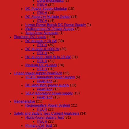
Delta Elektronika
(1)
ITECH
(27)
DC Power Supply Modular
(15)
ITECH
(15)
DC Supply w Multiple Output
(14)
ITECH
(14)
Lower Power Bench DC Power Supply
(1)
Multichannel DC Power Supply
(2)
Solar Array Simulator
(1)
Electronic DC Loads
(113)
DC eLoads > 10 kW
(39)
ITECH
(39)
DC eLoads 0-1000 W
(29)
ITECH
(29)
DC eLoads 1000 W to 10 kW
(31)
ITECH
(31)
Modular DC eLoads
(10)
ITECH
(10)
Linear power supply PeakTech
(32)
AC/DC laboratory power supply
(4)
PeakTech
(4)
DC laboratory power supply
(13)
PeakTech
(13)
SELV laboratory power supply
(15)
PeakTech
(15)
Regenerative
(21)
Regenerative Power System
(21)
ITECH
(21)
Safety and Battery Test, Current Analyzers
(34)
Hight Power Battery Test
(21)
ITECH
(21)
Primary Cell Test
(3)