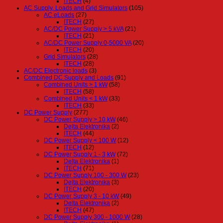
ITECH
(4)
AC Supply, Loads and Grid Simulators
(105)
AC eLoads
(27)
ITECH
(27)
AC/DC Power Supply > 5 kVA
(21)
ITECH
(21)
AC/DC Power Supply 0-5000 VA
(20)
ITECH
(20)
Grid Simulators
(28)
ITECH
(28)
AC/DC Electronic loads
(3)
Combined DC Supply and Loads
(91)
Combined Units > 1 kW
(58)
ITECH
(58)
Combined Units < 1 kW
(33)
ITECH
(33)
DC Power Supply
(277)
DC Power Supply > 10 kW
(46)
Delta Elektronika
(2)
ITECH
(44)
DC Power Supply < 100 W
(12)
ITECH
(12)
DC Power Supply 1 - 3 kW
(72)
Delta Elektronika
(1)
ITECH
(71)
DC Power Supply 100 - 300 W
(23)
Delta Elektronika
(3)
ITECH
(20)
DC Power Supply 3 - 10 kW
(49)
Delta Elektronika
(2)
ITECH
(47)
DC Power Supply 300 - 1000 W
(28)