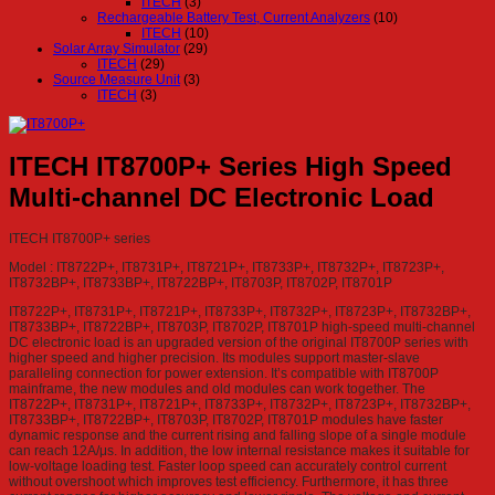
ITECH
(3)
Rechargeable Battery Test, Current Analyzers
(10)
ITECH
(10)
Solar Array Simulator
(29)
ITECH
(29)
Source Measure Unit
(3)
ITECH
(3)
ITECH IT8700P+ Series High Speed
Multi-channel DC Electronic Load
ITECH IT8700P+ series
Model : IT8722P+, IT8731P+, IT8721P+, IT8733P+, IT8732P+, IT8723P+,
IT8732BP+, IT8733BP+, IT8722BP+, IT8703P, IT8702P, IT8701P
IT8722P+, IT8731P+, IT8721P+, IT8733P+, IT8732P+, IT8723P+, IT8732BP+,
IT8733BP+, IT8722BP+, IT8703P, IT8702P, IT8701P high-speed multi-channel
DC electronic load is an upgraded version of the original IT8700P series with
higher speed and higher precision. Its modules support master-slave
paralleling connection for power extension. It’s compatible with IT8700P
mainframe, the new modules and old modules can work together. The
IT8722P+, IT8731P+, IT8721P+, IT8733P+, IT8732P+, IT8723P+, IT8732BP+,
IT8733BP+, IT8722BP+, IT8703P, IT8702P, IT8701P modules have faster
dynamic response and the current rising and falling slope of a single module
can reach 12A/μs. In addition, the low internal resistance makes it suitable for
low-voltage loading test. Faster loop speed can accurately control current
without overshoot which improves test efficiency. Furthermore, it has three