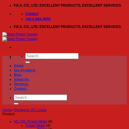
Skip
F.E.S. CO., LTD. EXCELLENT PRODUCTS, EXCELLENT SERVICES
to
content
Contact
+66 2-064-4050
F.E.S. CO., LTD. EXCELLENT PRODUCTS, EXCELLENT SERVICES
Search
for:
Home
Our Products
Blog
About Us
Services
Contact
Search
for:
Home
/
Electronic DC Loads
Product
AC / DC Power Meter
(4)
Power Meter
(4)